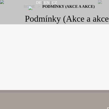
DE
|
EN
|
CZ
HOME
>
PODMÍNKY (AKCE A AKCE)
Podmínky (Akce a akce