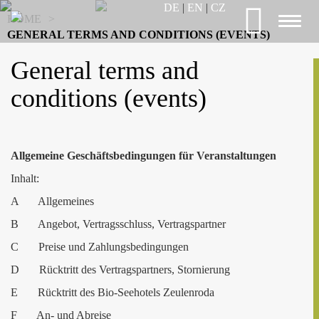
DE
|
EN
|
CZ
HOME
>
Toggl
GENERAL TERMS AND CONDITIONS (EVENTS)
naviga
General terms and
conditions (events)
Allgemeine Geschäftsbedingungen für Veranstaltungen
Inhalt:
A Allgemeines
B Angebot, Vertragsschluss, Vertragspartner
C Preise und Zahlungsbedingungen
D Rücktritt des Vertragspartners, Stornierung
E Rücktritt des Bio-Seehotels Zeulenroda
F An- und Abreise