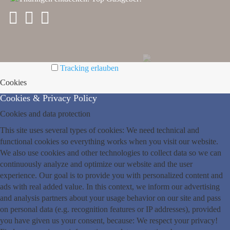
Tracking erlauben
Cookies
Cookies & Privacy Policy
Cookies and data protection
This site uses several types of cookies: We need technical and
functional cookies so everything works when you visit our website.
We also use cookies and other technologies to collect data so we can
continuously analyze and optimize our website and the user
experience. Our goal is to provide you with personalized content and
ads with real added value. In this context, we inform our advertising
and analysis partners about your usage behavior on our site and pass
on personal data (e.g. recognition features or IP addresses), provided
you have given us your consent, because: We respect your privacy!