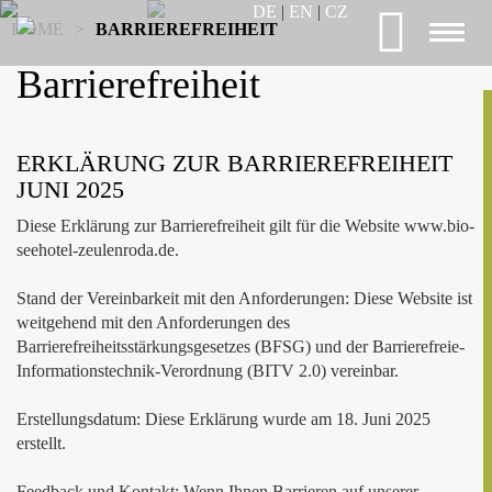
DE
|
EN
|
CZ
HOME
>
BARRIEREFREIHEIT
Toggl
naviga
Barrierefreiheit
ERKLÄRUNG ZUR BARRIEREFREIHEIT
JUNI 2025
Diese Erklärung zur Barrierefreiheit gilt für die Website www.bio-
seehotel-zeulenroda.de.
Stand der Vereinbarkeit mit den Anforderungen: Diese Website ist
weitgehend mit den Anforderungen des
Barrierefreiheitsstärkungsgesetzes (BFSG) und der Barrierefreie-
Informationstechnik-Verordnung (BITV 2.0) vereinbar.
Erstellungsdatum: Diese Erklärung wurde am 18. Juni 2025
erstellt.
Feedback und Kontakt: Wenn Ihnen Barrieren auf unserer