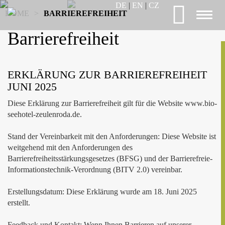
DE
|
EN
|
CZ
HOME
>
BARRIEREFREIHEIT
Toggl
naviga
Barrierefreiheit
ERKLÄRUNG ZUR BARRIEREFREIHEIT
JUNI 2025
Diese Erklärung zur Barrierefreiheit gilt für die Website www.bio-
seehotel-zeulenroda.de.
Stand der Vereinbarkeit mit den Anforderungen: Diese Website ist
weitgehend mit den Anforderungen des
Barrierefreiheitsstärkungsgesetzes (BFSG) und der Barrierefreie-
Informationstechnik-Verordnung (BITV 2.0) vereinbar.
Erstellungsdatum: Diese Erklärung wurde am 18. Juni 2025
erstellt.
Feedback und Kontakt: Wenn Ihnen Barrieren auf unserer