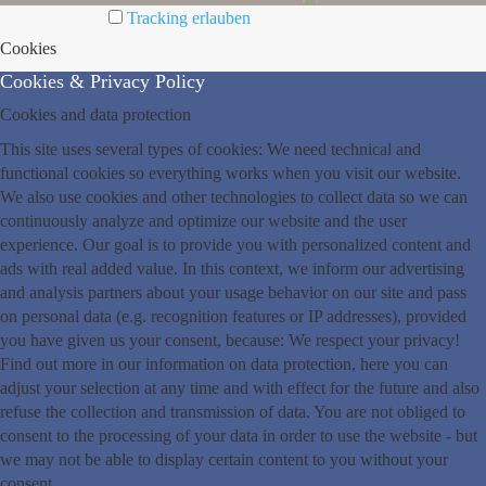
Tracking erlauben
Cookies
Cookies & Privacy Policy
Cookies and data protection
This site uses several types of cookies: We need technical and
functional cookies so everything works when you visit our website.
We also use cookies and other technologies to collect data so we can
continuously analyze and optimize our website and the user
experience. Our goal is to provide you with personalized content and
ads with real added value. In this context, we inform our advertising
and analysis partners about your usage behavior on our site and pass
on personal data (e.g. recognition features or IP addresses), provided
you have given us your consent, because: We respect your privacy!
Find out more in our information on data protection, here you can
adjust your selection at any time and with effect for the future and also
refuse the collection and transmission of data. You are not obliged to
consent to the processing of your data in order to use the website - but
we may not be able to display certain content to you without your
consent.