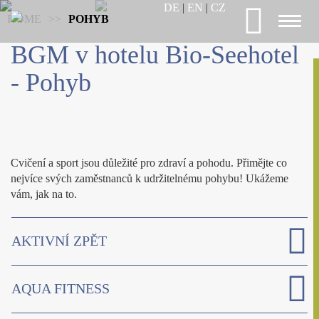
DE
|
EN
|
CZ
HOME
>
>
POHYB
Toggl
naviga
BGM v hotelu Bio-Seehotel
- Pohyb
Cvičení a sport jsou důležité pro zdraví a pohodu. Přimějte co
nejvíce svých zaměstnanců k udržitelnému pohybu! Ukážeme
vám, jak na to.
AKTIVNÍ ZPĚT
AQUA FITNESS