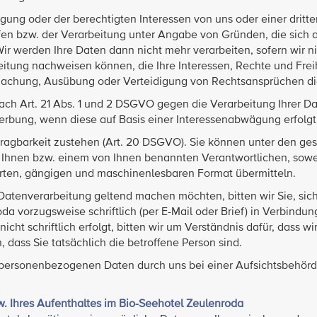
gung oder der berechtigten Interessen von uns oder einer dritte
ufen bzw. der Verarbeitung unter Angabe von Gründen, die sich a
r werden Ihre Daten dann nicht mehr verarbeiten, sofern wir n
itung nachweisen können, die Ihre Interessen, Rechte und Frei
machung, Ausübung oder Verteidigung von Rechtsansprüchen di
ch Art. 21 Abs. 1 und 2 DSGVO gegen die Verarbeitung Ihrer D
bung, wenn diese auf Basis einer Interessenabwägung erfolgt
ragbarkeit zustehen (Art. 20 DSGVO). Sie können unter den ges
 Ihnen bzw. einem von Ihnen benannten Verantwortlichen, sowe
ierten, gängigen und maschinenlesbaren Format übermitteln.
 Datenverarbeitung geltend machen möchten, bitten wir Sie, sich
 vorzugsweise schriftlich (per E-Mail oder Brief) in Verbindun
icht schriftlich erfolgt, bitten wir um Verständnis dafür, dass wi
 dass Sie tatsächlich die betroffene Person sind.
g personenbezogenen Daten durch uns bei einer Aufsichtsbehörd
 Ihres Aufenthaltes im Bio-Seehotel Zeulenroda