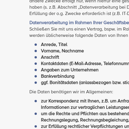
andere Zwecke erfolgt nur, wenn hierfür eine gese
haben (s. z.B. Abschnitt „Datenverarbeitung bei D
Erfüllung der o.g. Zwecke erforderlich ist (z.B. IT
Datenverarbeitung im Rahmen Ihrer Geschäftsb
Schließen Sie mit uns einen Vertrag, bspw. im Ra
werden üblicherweise folgende Daten von Ihnen
Anrede, Titel
Vorname, Nachname
Anschrift
Kontaktdaten (E-Mail-Adresse, Telefonnu
Angaben zum Unternehmen
Bankverbindung
ggf. Bonitätsdaten (anlassbezogen bzw. sti
Die Daten benötigen wir im Allgemeinen:
zur Korrespondenz mit Ihnen, z.B. um Anfr
Informationen zur vertraglichen Leistungser
um die Rechte und Pflichten aus bestehend
Rechnungslegung, Rechnungsbegleichung, W
zur Erfüllung rechtlicher Verpflichtungen 