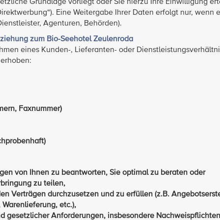
tzliche Grundlage vorliegt oder Sie hierzu Ihre Einwilligung erte
irektwerbung“). Eine Weitergabe Ihrer Daten erfolgt nur, wenn e
-Dienstleister, Agenturen, Behörden).
eziehung zum Bio-Seehotel Zeulenroda
hmen eines Kunden-, Lieferanten- oder Dienstleistungsverhältni
 erhoben:
mmern, Faxnummer)
chprobenhaft)
agen von Ihnen zu beantworten, Sie optimal zu beraten oder
bringung zu teilen,
en Verträgen durchzusetzen und zu erfüllen (z.B. Angebotserste
arenlieferung, etc.),
und gesetzlicher Anforderungen, insbesondere Nachweispflichte