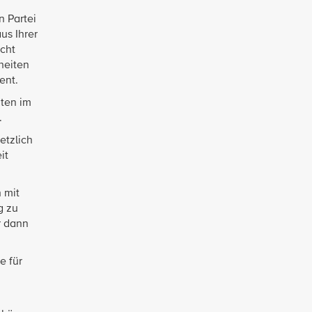
n Partei
us Ihrer
icht
heiten
ent.
aten im
.
etzlich
it
 mit
g zu
r dann
e für