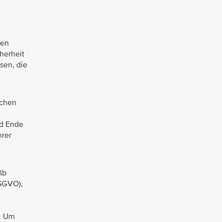
men
cherheit
sen, die
ichen
nd Ende
hrer
lb
DSGVO),
n. Um