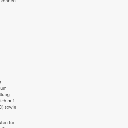
e können
n
 zum
llung
lich auf
O) sowie
aten für