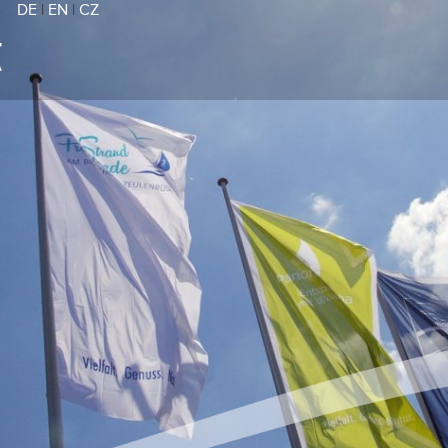
DE
|
EN
|
CZ