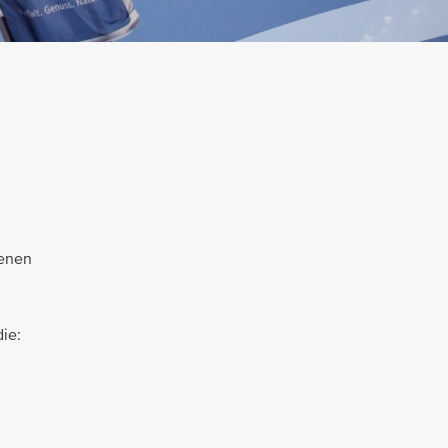
genen
ie: