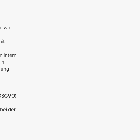
n wir
mit
n
n intern
.h.
hung
 DSGVO),
 bei der