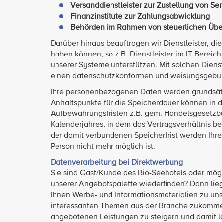
Versanddienstleister zur Zustellung von S
Finanzinstitute zur Zahlungsabwicklung
Behörden im Rahmen von steuerlichen Übe
Darüber hinaus beauftragen wir Dienstleister, die
haben können, so z.B. Dienstleister im IT-Bereich
unserer Systeme unterstützen. Mit solchen Dienst
einen datenschutzkonformen und weisungsgebun
Ihre personenbezogenen Daten werden grundsätzl
Anhaltspunkte für die Speicherdauer können in d
Aufbewahrungsfristen z.B. gem. Handelsgesetzb
Kalenderjahres, in dem das Vertragsverhältnis b
der damit verbundenen Speicherfrist werden Ihre
Person nicht mehr möglich ist.
Datenverarbeitung bei Direktwerbung
Sie sind Gast/Kunde des Bio-Seehotels oder mögl
unserer Angebotspalette wiederfinden? Dann liegt 
Ihnen Werbe- und Informationsmaterialien zu u
interessanten Themen aus der Branche zukommen z
angebotenen Leistungen zu steigern und damit l