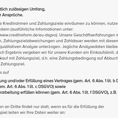
tlich zulässigen Umfang,
r Ansprüche.
 Kreditrahmen und Zahlungsziele einräumen zu können, nutze
istern (ausführliche Informationen unter:
www.creditreform.de/eu-dsgvo). Unsere Geschäftserfahrungen 
ten, Zahlungszielabweichungen und Zahldauer werden mit diese
qualitativen Analyse unterzogen. Jegliche Analysedaten bleibe
h Ergebnis vergeben wir für unsere Kunden ein Einkaufslimit, d
nkauf mit Zahlungsziel, d.h. eine Zahlungsbedingung auf Abbuc
 Zahlungsziel.
s auf
g und/oder Erfüllung eines Vertrages (gem. Art. 6 Abs. 1 lit. b
em. Art. 6 Abs. 1 lit. c DSGVO) sowie
rarbeitung erfüllen können (gem. Art. 6 Abs. 1 lit. f DSGVO), z.B.
n Dritte findet nur statt, wenn es für die Erfüllung der
iel leiten wir Ihre Daten weiter an: