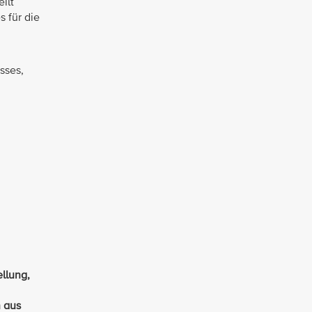
ilt
s für die
sses,
llung,
n aus