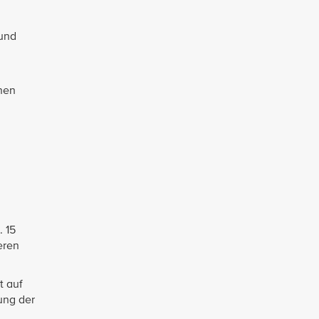
 und
nen
. 15
eren
t auf
ung der