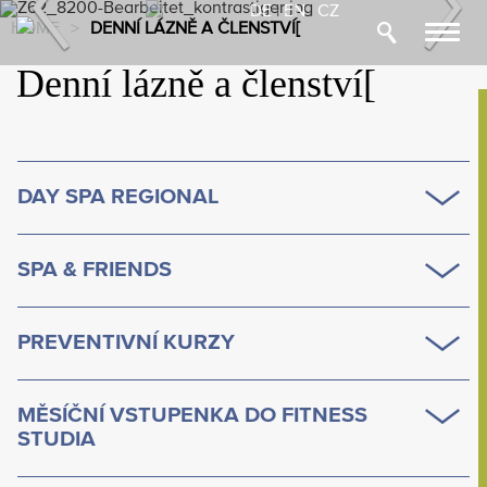
Previous
Nex
DE
|
EN
|
CZ
HOME
>
DENNÍ LÁZNĚ A ČLENSTVÍ[
Toggl
navig
Denní lázně a členství[
DAY SPA REGIONAL
SPA & FRIENDS
PREVENTIVNÍ KURZY
MĚSÍČNÍ VSTUPENKA DO FITNESS
STUDIA