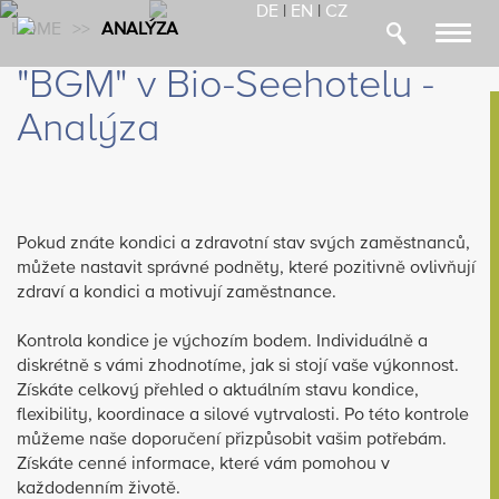
DE
|
EN
|
CZ
HOME
>
>
ANALÝZA
Toggl
navig
"BGM" v Bio-Seehotelu -
Analýza
Pokud znáte kondici a zdravotní stav svých zaměstnanců,
můžete nastavit správné podněty, které pozitivně ovlivňují
zdraví a kondici a motivují zaměstnance.
Kontrola kondice je výchozím bodem. Individuálně a
diskrétně s vámi zhodnotíme, jak si stojí vaše výkonnost.
Získáte celkový přehled o aktuálním stavu kondice,
flexibility, koordinace a silové vytrvalosti. Po této kontrole
můžeme naše doporučení přizpůsobit vašim potřebám.
Získáte cenné informace, které vám pomohou v
každodenním životě.