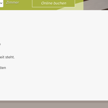
Zimmer
Online buchen
e
it steht.
lten