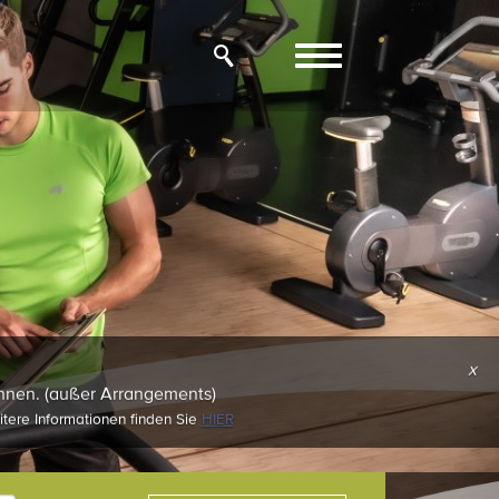
Toggle
navigation
x
können. (außer Arrangements)
itere Informationen finden Sie
HIER