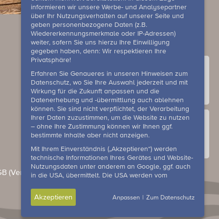
informieren wir unsere Werbe- und Analysepartner
über Ihr Nutzungsverhalten auf unserer Seite und
geben personenbezogene Daten (z.B.
Wiedererkennungsmerkmale oder IP-Adressen)
weiter, sofern Sie uns hierzu Ihre Einwilligung
gegeben haben, denn: Wir respektieren Ihre
Privatsphäre!
Erfahren Sie Genaueres in unseren Hinweisen zum
Datenschutz, wo Sie Ihre Auswahl jederzeit und mit
Wirkung für die Zukunft anpassen und die
Kontakt
Datenerhebung und -übermittlung auch ablehnen
können. Sie sind nicht verpflichtet, der Verarbeitung
Ihrer Daten zuzustimmen, um die Website zu nutzen
– ohne Ihre Zustimmung können wir Ihnen ggf.
bestimmte Inhalte aber nicht anzeigen.
Mit Ihrem Einverständnis („Akzeptieren“) werden
Galerie
technische Informationen Ihres Gerätes und Website-
Nutzungsdaten unter anderem an Google, ggf. auch
B (Veranstaltungen & Events)
Hausordnung
in die USA, übermittelt. Die USA werden vom
europäischen Gerichtshof als ein Land mit einem
unzureichenden Datenschutzniveau eingeschätzt. Es
Akzeptieren
Anpassen
|
Zum Datenschutz
besteht insbesondere das Risiko, dass US-Behörden
zu Kontroll- und Überwachungszwecken