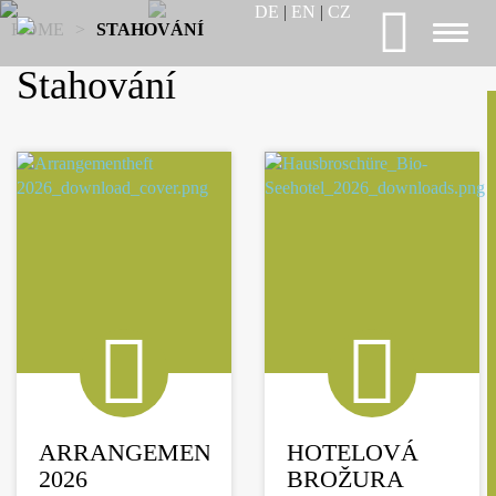
DE
|
EN
|
CZ
HOME
>
STAHOVÁNÍ
Toggl
naviga
Stahování
ARRANGEMENTS
HOTELOVÁ
2026
BROŽURA