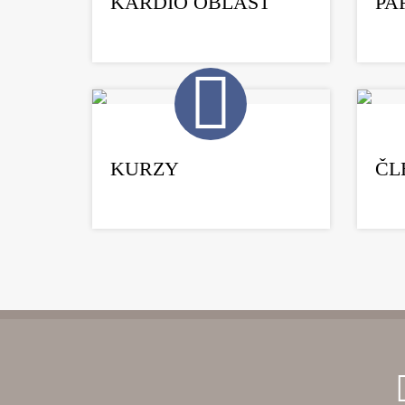
KARDIO OBLAST
PA
KURZY
ČL