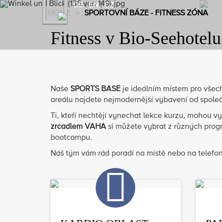
Previous
DE
|
EN
|
CZ
HOME
>
SPORTOVNÍ BÁZE - FITNESS ZÓNA
Fitness v Bio-Seehotel
Naše
SPORTS BASE
je ideálním místem pro všec
areálu najdete nejmodernější vybavení od spole
Ti, kteří nechtějí vynechat lekce kurzu, mohou v
zrcadlem VAHA
si můžete vybrat z různých progr
bootcampu.
Náš tým vám rád poradí na místě nebo na telefon