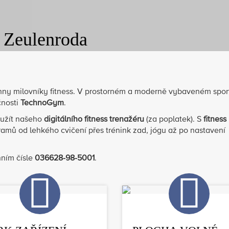
u Zeulenroda
hny milovníky fitness. V prostorném a moderně vybaveném spo
čnosti
TechnoGym
.
yužít našeho
digitálního fitness trenažéru
(za poplatek). S
fitness
amů od lehkého cvičení přes trénink zad, jógu až po nastavení
ním čísle
036628-98-5001
.