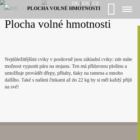
DE
|
EN
|
CZ
HOME
>
PLOCHA VOLNÉ HMOTNOSTI
Toggl
naviga
Plocha volné hmotnosti
Nejdůležitějšími cviky v posilovně jsou základní cviky: zde máte
možnost vypustit páru na stojanu. Ten má přídavnou plošinu a
umožňuje provádět dřepy, přítahy, tlaky na ramena a mnoho
dalšího. Také s našimi činkami až do 22 kg by si měl každý přijít
na své!