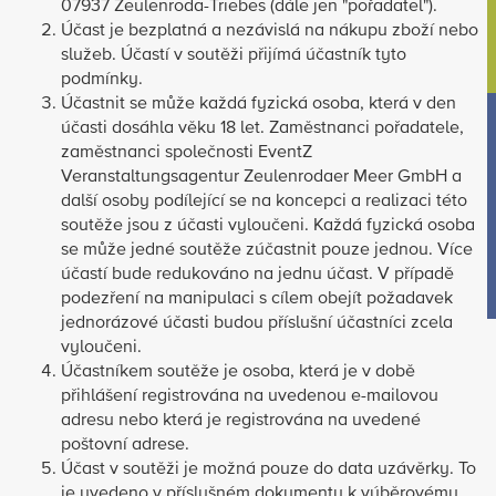
07937 Zeulenroda-Triebes (dále jen "pořadatel").
Účast je bezplatná a nezávislá na nákupu zboží nebo
služeb. Účastí v soutěži přijímá účastník tyto
podmínky.
Účastnit se může každá fyzická osoba, která v den
účasti dosáhla věku 18 let. Zaměstnanci pořadatele,
zaměstnanci společnosti EventZ
Veranstaltungsagentur Zeulenrodaer Meer GmbH a
další osoby podílející se na koncepci a realizaci této
soutěže jsou z účasti vyloučeni. Každá fyzická osoba
se může jedné soutěže zúčastnit pouze jednou. Více
účastí bude redukováno na jednu účast. V případě
podezření na manipulaci s cílem obejít požadavek
jednorázové účasti budou příslušní účastníci zcela
vyloučeni.
Účastníkem soutěže je osoba, která je v době
přihlášení registrována na uvedenou e-mailovou
adresu nebo která je registrována na uvedené
poštovní adrese.
Účast v soutěži je možná pouze do data uzávěrky. To
je uvedeno v příslušném dokumentu k výběrovému