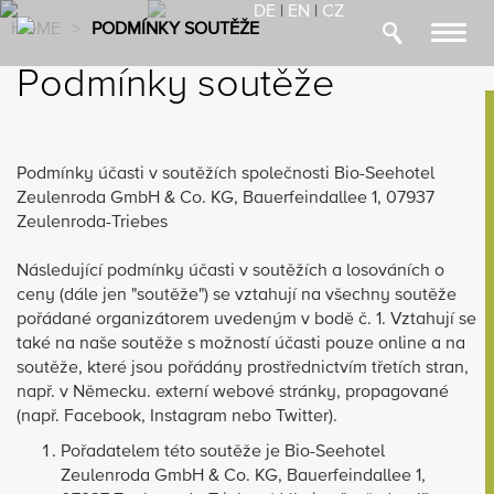
DE
|
EN
|
CZ
HOME
>
PODMÍNKY SOUTĚŽE
Toggl
navig
Podmínky soutěže
Podmínky účasti v soutěžích společnosti Bio-Seehotel
Zeulenroda GmbH & Co. KG, Bauerfeindallee 1, 07937
Zeulenroda-Triebes
Následující podmínky účasti v soutěžích a losováních o
ceny (dále jen "soutěže") se vztahují na všechny soutěže
pořádané organizátorem uvedeným v bodě č. 1. Vztahují se
také na naše soutěže s možností účasti pouze online a na
soutěže, které jsou pořádány prostřednictvím třetích stran,
např. v Německu. externí webové stránky, propagované
(např. Facebook, Instagram nebo Twitter).
Pořadatelem této soutěže je Bio-Seehotel
Zeulenroda GmbH & Co. KG, Bauerfeindallee 1,