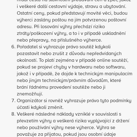
hradí cestu na slavnostní předávání cen a zpět, jakož
i veškeré další cestovní výdaje, stravu a ubytování.
Ostatní ceny, pokud představují movité věci, budou
výherci zaslány poštou na jím potvrzenou poštovní
adresu. Při losování výhry přechází riziko
ztráty/poškození výhry, a to i v případě uskladnění
nebo přepravy, na příslušného výherce.
Pořadatel si vyhrazuje právo soutěž kdykoli
pozastavit nebo zrušit z důvodu nepředvídaných
okolností. To platí zejména v případě online soutěží,
pokud se projeví chyby v hardwaru nebo softwaru,
jakož i v případě, že dojde k technickým manipulacím
nebo jiným technickým/právním důvodům, které
brání řádnému provedení soutěže nebo ji
znemožňují.
Organizátor si rovněž vyhrazuje právo tyto podmínky
účasti kdykoli změnit.
Veškeré následné náklady vzniklé v souvislosti s
převzetím výhry a veškerá rizika vyplývající z držení
nebo používání výhry nese výherce. Výhra se
považuje za přijatou, pokud jsou osobní údaje