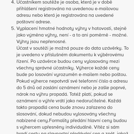
Účastníkem soutěže je osoba, která je v době
přihlášení registrována na uvedenou e-mailovou
adresu nebo která je registrována na uvedené
poštovní adrese.
Vyplacení hmotné hodnoty výhry v hotovosti, stejně
jako výměna výhry, není - a to ani poměrně - možné.
Výhry jsou nepřenosné.
Účast v soutěži je možná pouze do data uzávěrky. To
je uvedeno v příslušném dokumentu k výběrovému
řízení. Po uzávěrce budou ceny vylosovány mezi
všechny správné účastníky. Výherce každé ceny
bude po losování vyrozuměn e-mailem nebo poštou.
Pokud výherce nepotvrdí své telefonní číslo a adresu
do 5 dnů od zaslání oznámení nebo je zašle poprvé,
nárok na výhru propadá. Totéž platí, pokud se
oznámení o výhře vrátí jako nedoručitelné. Každá
takto propadlá cena bude znovu zařazena do
slosování, dokud nebudou vylosovány všechny
nabízené ceny.Formality předání hlavní ceny budou
s výhercem upřesněny individuálně. Vítěz si sám