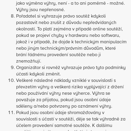
jako výměna výhry, není - a to ani poměrně - možné.
Výhry jsou nepřenosné.
Pořadatel si vyhrazuje právo soutěž kdykoli
pozastavit nebo zrušit z důvodu nepředvídaných
okolností. To platí zejména v případě online soutěží,
pokud se projeví chyby v hardwaru nebo softwaru,
jakož i v případě, že dojde k technickým manipulacím
nebo jiným technickým/právním důvodům, které
brání řádnému provedení soutěže nebo ji
znemožňují.
Organizátor si rovněž vyhrazuje právo tyto podmínky
účasti kdykoli změnit.
Veškeré následné náklady vzniklé v souvislosti s
převzetím výhry a veškerá rizika vyplývající z držení
nebo používání výhry nese výherce. Výhra se
považuje za přijatou, pokud jsou osobní údaje
sděleny a/nebo potvrzeny po oznámení výhry.
Pokud jsou osobní údaje shromažďovány v
souvislosti s účastí v soutěži, děje se tak výhradně za
účelem provedení samotné soutěže. K dalšímu