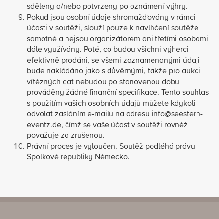
sděleny a/nebo potvrzeny po oznámení výhry.
Pokud jsou osobní údaje shromažďovány v rámci
účasti v soutěži, slouží pouze k navlhčení soutěže
samotné a nejsou organizátorem ani třetími osobami
dále využívány. Poté, co budou všichni výherci
efektivně prodáni, se všemi zaznamenanými údaji
bude nakládáno jako s důvěrnými, takže pro aukci
vítězných dat nebudou po stanovenou dobu
prováděny žádné finanční specifikace. Tento souhlas
s použitím vašich osobních údajů můžete kdykoli
odvolat zasláním e-mailu na adresu info@seestern-
eventz.de, čímž se vaše účast v soutěži rovněž
považuje za zrušenou.
Právní proces je vyloučen. Soutěž podléhá právu
Spolkové republiky Německo.