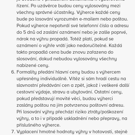
řízení. Po uzávěrce budou ceny vylosovány mezi
všechny správné účastníky. Výherce každé ceny
bude po losování vyrozuměn e-mailem nebo poštou.
Pokud výherce nepotvrdí své telefonní číslo a adresu
do 5 dnů od zaslání oznámení nebo je zašle poprvé,
nárok na výhru propadá. Totéž platí, pokud se
oznámení o výhře vrátí jako nedoručitelné. Každá
takto propadlá cena bude znovu zařazena do
slosování, dokud nebudou vylosovány všechny
nabízené ceny.
Formality předání hlavní ceny budou s výhercem
upřesněny individuálně. Vítěz si sám hradí cestu na
slavnostní předávání cen a zpět, jakož i veškeré další
cestovní výdaje, stravu a ubytování. Ostatní ceny,
pokud představují movité věci, budou výherci
zaslány poštou na jím potvrzenou poštovní adresu.
Při losování výhry přechází riziko ztráty/poškození
výhry, a to i v případě uskladnění nebo přepravy, na
příslušného výherce.
Vyplacení hmotné hodnoty výhry v hotovosti, stejně