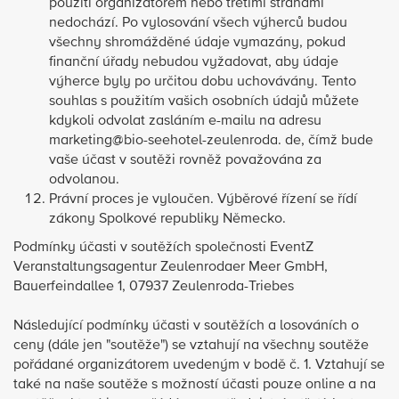
použití organizátorem nebo třetími stranami
nedochází. Po vylosování všech výherců budou
všechny shromážděné údaje vymazány, pokud
finanční úřady nebudou vyžadovat, aby údaje
výherce byly po určitou dobu uchovávány. Tento
souhlas s použitím vašich osobních údajů můžete
kdykoli odvolat zasláním e-mailu na adresu
marketing@bio-seehotel-zeulenroda. de, čímž bude
vaše účast v soutěži rovněž považována za
odvolanou.
Právní proces je vyloučen. Výběrové řízení se řídí
zákony Spolkové republiky Německo.
Podmínky účasti v soutěžích společnosti EventZ
Veranstaltungsagentur Zeulenrodaer Meer GmbH,
Bauerfeindallee 1, 07937 Zeulenroda-Triebes
Následující podmínky účasti v soutěžích a losováních o
ceny (dále jen "soutěže") se vztahují na všechny soutěže
pořádané organizátorem uvedeným v bodě č. 1. Vztahují se
také na naše soutěže s možností účasti pouze online a na