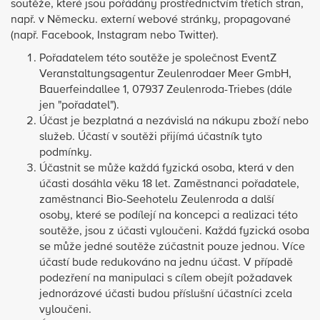
soutěže, které jsou pořádány prostřednictvím třetích stran,
např. v Německu. externí webové stránky, propagované
(např. Facebook, Instagram nebo Twitter).
Pořadatelem této soutěže je společnost EventZ
Veranstaltungsagentur Zeulenrodaer Meer GmbH,
Bauerfeindallee 1, 07937 Zeulenroda-Triebes (dále
jen "pořadatel").
Účast je bezplatná a nezávislá na nákupu zboží nebo
služeb. Účastí v soutěži přijímá účastník tyto
podmínky.
Účastnit se může každá fyzická osoba, která v den
účasti dosáhla věku 18 let. Zaměstnanci pořadatele,
zaměstnanci Bio-Seehotelu Zeulenroda a další
osoby, které se podílejí na koncepci a realizaci této
soutěže, jsou z účasti vyloučeni. Každá fyzická osoba
se může jedné soutěže zúčastnit pouze jednou. Více
účastí bude redukováno na jednu účast. V případě
podezření na manipulaci s cílem obejít požadavek
jednorázové účasti budou příslušní účastníci zcela
vyloučeni.