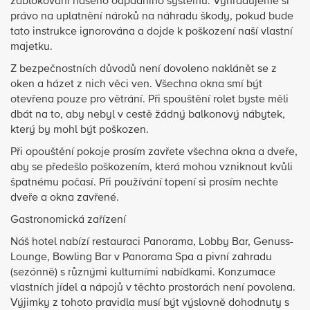
zablokování našeho odpadního systému. Vyhradujeme si
právo na uplatnění nároků na náhradu škody, pokud bude
tato instrukce ignorována a dojde k poškození naší vlastní
majetku.
Z bezpečnostních důvodů není dovoleno naklánět se z
oken a házet z nich věci ven. Všechna okna smí být
otevřena pouze pro větrání. Při spouštění rolet byste měli
dbát na to, aby nebyl v cestě žádný balkonový nábytek,
který by mohl být poškozen.
Při opouštění pokoje prosím zavřete všechna okna a dveře,
aby se předešlo poškozením, která mohou vzniknout kvůli
špatnému počasí. Při používání topení si prosím nechte
dveře a okna zavřené.
Gastronomická zařízení
Náš hotel nabízí restauraci Panorama, Lobby Bar, Genuss-
Lounge, Bowling Bar v Panorama Spa a pivní zahradu
(sezónně) s různými kulturními nabídkami. Konzumace
vlastních jídel a nápojů v těchto prostorách není povolena.
Výjimky z tohoto pravidla musí být výslovně dohodnuty s