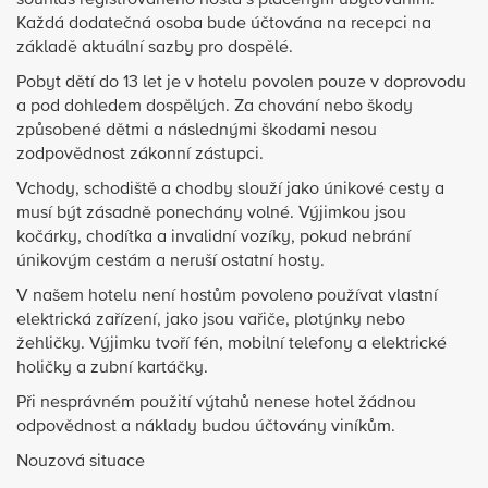
souhlas registrovaného hosta s placeným ubytováním.
Každá dodatečná osoba bude účtována na recepci na
základě aktuální sazby pro dospělé.
Pobyt dětí do 13 let je v hotelu povolen pouze v doprovodu
a pod dohledem dospělých. Za chování nebo škody
způsobené dětmi a následnými škodami nesou
zodpovědnost zákonní zástupci.
Vchody, schodiště a chodby slouží jako únikové cesty a
musí být zásadně ponechány volné. Výjimkou jsou
kočárky, chodítka a invalidní vozíky, pokud nebrání
únikovým cestám a neruší ostatní hosty.
V našem hotelu není hostům povoleno používat vlastní
elektrická zařízení, jako jsou vařiče, plotýnky nebo
žehličky. Výjimku tvoří fén, mobilní telefony a elektrické
holičky a zubní kartáčky.
Při nesprávném použití výtahů nenese hotel žádnou
odpovědnost a náklady budou účtovány viníkům.
Nouzová situace