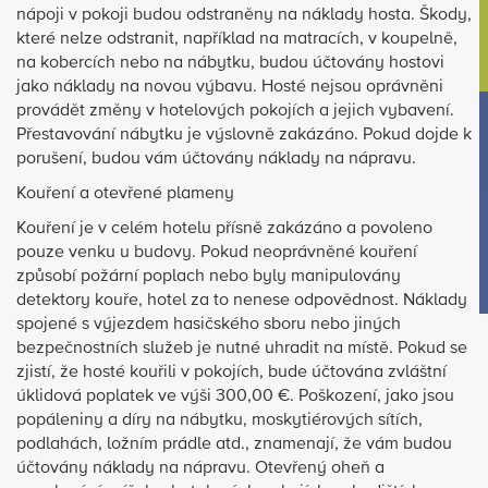
nápoji v pokoji budou odstraněny na náklady hosta. Škody,
které nelze odstranit, například na matracích, v koupelně,
na kobercích nebo na nábytku, budou účtovány hostovi
jako náklady na novou výbavu. Hosté nejsou oprávněni
provádět změny v hotelových pokojích a jejich vybavení.
Přestavování nábytku je výslovně zakázáno. Pokud dojde k
porušení, budou vám účtovány náklady na nápravu.
Kouření a otevřené plameny
Kouření je v celém hotelu přísně zakázáno a povoleno
pouze venku u budovy. Pokud neoprávněné kouření
způsobí požární poplach nebo byly manipulovány
detektory kouře, hotel za to nenese odpovědnost. Náklady
spojené s výjezdem hasičského sboru nebo jiných
bezpečnostních služeb je nutné uhradit na místě. Pokud se
zjistí, že hosté kouřili v pokojích, bude účtována zvláštní
úklidová poplatek ve výši 300,00 €. Poškození, jako jsou
popáleniny a díry na nábytku, moskytiérových sítích,
podlahách, ložním prádle atd., znamenají, že vám budou
účtovány náklady na nápravu. Otevřený oheň a