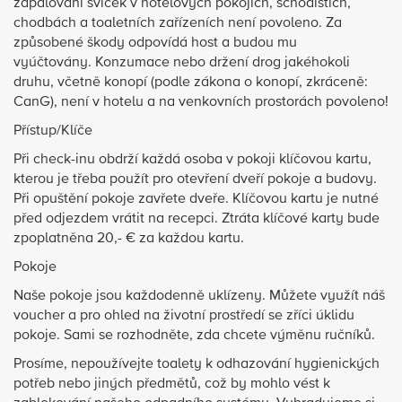
zapalování svíček v hotelových pokojích, schodištích,
chodbách a toaletních zařízeních není povoleno. Za
způsobené škody odpovídá host a budou mu
vyúčtovány. Konzumace nebo držení drog jakéhokoli
druhu, včetně konopí (podle zákona o konopí, zkráceně:
CanG), není v hotelu a na venkovních prostorách povoleno!
Přístup/Klíče
Při check-inu obdrží každá osoba v pokoji klíčovou kartu,
kterou je třeba použít pro otevření dveří pokoje a budovy.
Při opuštění pokoje zavřete dveře. Klíčovou kartu je nutné
před odjezdem vrátit na recepci. Ztráta klíčové karty bude
zpoplatněna 20,- € za každou kartu.
Pokoje
Naše pokoje jsou každodenně uklízeny. Můžete využít náš
voucher a pro ohled na životní prostředí se zříci úklidu
pokoje. Sami se rozhodněte, zda chcete výměnu ručníků.
Prosíme, nepoužívejte toalety k odhazování hygienických
potřeb nebo jiných předmětů, což by mohlo vést k