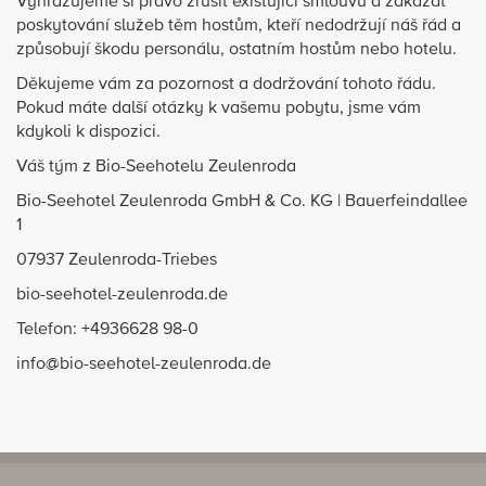
Vyhrazujeme si právo zrušit existující smlouvu a zakázat
poskytování služeb těm hostům, kteří nedodržují náš řád a
způsobují škodu personálu, ostatním hostům nebo hotelu.
Děkujeme vám za pozornost a dodržování tohoto řádu.
Pokud máte další otázky k vašemu pobytu, jsme vám
kdykoli k dispozici.
Váš tým z Bio-Seehotelu Zeulenroda
Bio-Seehotel Zeulenroda GmbH & Co. KG | Bauerfeindallee
1
07937 Zeulenroda-Triebes
bio-seehotel-zeulenroda.de
Telefon: +4936628 98-0
info@bio-seehotel-zeulenroda.de