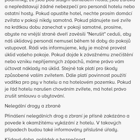
podmínky, že jsou pod stálým dohledem hosta, jsou zdravá
a nepředstavují žádné nebezpečí pro personál hotelu nebo
ostatní hosty. Pokud opustíte hotel, nechte prosím domácí
zvířata v pokoji nikdy samotná. Pokud plánujete své zvíře
na krátkou dobu zanechat v pokoji samotné, prosíme,
abyste na vnější straně dveří zavěsili "Nerušit" ceduli, aby
náš úklidový personál nemusel během té doby do pokojů
vstupovat. Rádi vás informujeme, kdy je možné provést
úklid vašeho pokoje. Pokud dojde k závažnému znečištění
nebo vzniku nepříjemných zápachů, máme právo vám
účtovat náklady na úklid. Stejně tak platí pro škody
způsobené vaším zvířetem. Dále platí povinnost použití
vodítka pro psy v hotelu a na hotelovém pozemku. Pokud
je řád hotelu narušen chováním zvířete, má hotel právo
zrušit smlouvu o ubytování.
Nelegální drogy a zbraně
Přinášení nelegálních drog a zbraní je přísně zakázáno a
povede k okamžitému vykázání z hotelu. V takových
případech budou také informovány příslušné úřady.