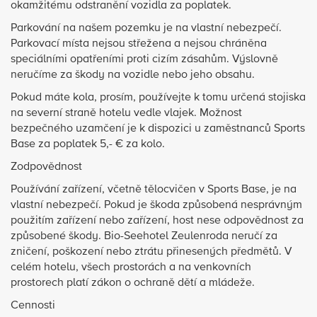
okamžitému odstranění vozidla za poplatek.
Parkování na našem pozemku je na vlastní nebezpečí.
Parkovací místa nejsou střežena a nejsou chráněna
speciálními opatřeními proti cizím zásahům. Výslovně
neručíme za škody na vozidle nebo jeho obsahu.
Pokud máte kola, prosím, používejte k tomu určená stojiska
na severní straně hotelu vedle vlajek. Možnost
bezpečného uzamčení je k dispozici u zaměstnanců Sports
Base za poplatek 5,- € za kolo.
Zodpovědnost
Používání zařízení, včetně tělocvičen v Sports Base, je na
vlastní nebezpečí. Pokud je škoda způsobená nesprávným
použitím zařízení nebo zařízení, host nese odpovědnost za
způsobené škody. Bio-Seehotel Zeulenroda neručí za
zničení, poškození nebo ztrátu přinesených předmětů. V
celém hotelu, všech prostorách a na venkovních
prostorech platí zákon o ochraně dětí a mládeže.
Cennosti