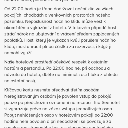
Klidová doba, pořádek a bezpečnost
Od 22:00 hodin je třeba dodržovat noční klid ve všech
pokojích, chodbách a venkovních prostorách našeho
pozemku. Neposlušnost nočního klidu může vést k
okamžitému vykázání z hotelu. V takovém případě host
ztrácí nárok na ubytování a vrácení předem zaplacených
poplatků. Host, který je vykázán kvůli porušení nočního
klidu, musí uhradit plnou částku za rezervaci, i když ji
nemohl využít.
Naše hotelové prostředí očekává respekt k ostatním
hostům a personálu. Po 22:00 hodině, při odchodu a
návratu do hotelu, dběte na minimalizaci hluku z ohledu
na ostatní hosty.
Klíčovou kartu nesmíte předávat třetím osobám.
Neregistrovaným osobám je povolen vstup do pokojů
pouze po předchozím oznámení na recepci. Bio-Seehotel
si vyhrazuje právo na zákaz vstupu jednotlivých osob.
Pobyt nehlášených osob v hotelovém pokoji po 22:00
hodině není povolen a při nedodržení se považuje za