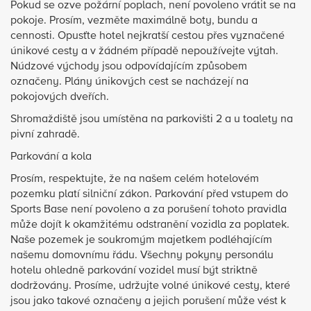
Pokud se ozve požární poplach, není povoleno vrátit se na
pokoje. Prosím, vezměte maximálně boty, bundu a
cennosti. Opusťte hotel nejkratší cestou přes vyznačené
únikové cesty a v žádném případě nepoužívejte výtah.
Núdzové východy jsou odpovídajícím způsobem
označeny. Plány únikových cest se nacházejí na
pokojových dveřích.
Shromaždiště jsou umístěna na parkovišti 2 a u toalety na
pivní zahradě.
Parkování a kola
Prosím, respektujte, že na našem celém hotelovém
pozemku platí silniční zákon. Parkování před vstupem do
Sports Base není povoleno a za porušení tohoto pravidla
může dojít k okamžitému odstranění vozidla za poplatek.
Naše pozemek je soukromým majetkem podléhajícím
našemu domovnímu řádu. Všechny pokyny personálu
hotelu ohledně parkování vozidel musí být striktně
dodržovány. Prosíme, udržujte volné únikové cesty, které
jsou jako takové označeny a jejich porušení může vést k