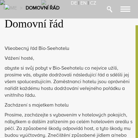
DE
|
EN
|
CZ
HOME
>
DOMOVNÍ ŘÁD
Toggl
navig
Domovní řád
Všeobecný řád Bio-Seehotelu
Vážení hosté,
abyste si svůj pobyt v Bio-Seehotelu co nejvíce užili,
prosíme vás, abyste dodržovali následující řád a sdělili jej
všem spolucestujícím. Zaměstnanci hotelu jsou oprávněni
nařídit každému hostu dodržování veřejného pořádku a
vnitřního řádu.
Zacházení s majetkem hotelu
Prosíme, zacházejte s vybavením v hotelových pokojích,
nábytkem a dalším zařízením po celém hotelovém areálu s
péčí. Za způsobené škody odpovídá host, a tyto škody mu
budou vyúčtovány. Znečištění způsobené jídlem a/nebo