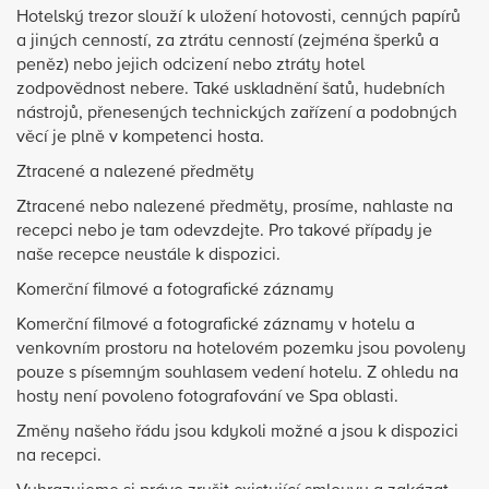
Hotelský trezor slouží k uložení hotovosti, cenných papírů
a jiných cenností, za ztrátu cenností (zejména šperků a
peněz) nebo jejich odcizení nebo ztráty hotel
zodpovědnost nebere. Také uskladnění šatů, hudebních
nástrojů, přenesených technických zařízení a podobných
věcí je plně v kompetenci hosta.
Ztracené a nalezené předměty
Ztracené nebo nalezené předměty, prosíme, nahlaste na
recepci nebo je tam odevzdejte. Pro takové případy je
naše recepce neustále k dispozici.
Komerční filmové a fotografické záznamy
Komerční filmové a fotografické záznamy v hotelu a
venkovním prostoru na hotelovém pozemku jsou povoleny
pouze s písemným souhlasem vedení hotelu. Z ohledu na
hosty není povoleno fotografování ve Spa oblasti.
Změny našeho řádu jsou kdykoli možné a jsou k dispozici
na recepci.