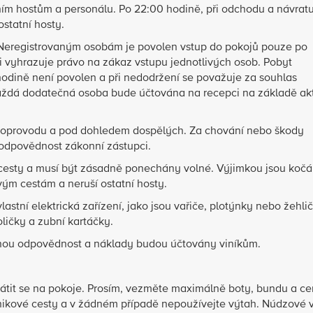
ním hostům a personálu. Po 22:00 hodině, při odchodu a návrat
ostatní hosty.
 Neregistrovaným osobám je povolen vstup do pokojů pouze po
 vyhrazuje právo na zákaz vstupu jednotlivých osob. Pobyt
odině není povolen a při nedodržení se považuje za souhlas
aždá dodatečná osoba bude účtována na recepci na základě ak
 v doprovodu a pod dohledem dospělých. Za chování nebo škody
odpovědnost zákonní zástupci.
 cesty a musí být zásadně ponechány volné. Výjimkou jsou kočá
vým cestám a neruší ostatní hosty.
stní elektrická zařízení, jako jsou vařiče, plotýnky nebo žehlič
oličky a zubní kartáčky.
dnou odpovědnost a náklady budou účtovány viníkům.
átit se na pokoje. Prosím, vezměte maximálně boty, bundu a ce
únikové cesty a v žádném případě nepoužívejte výtah. Núdzové