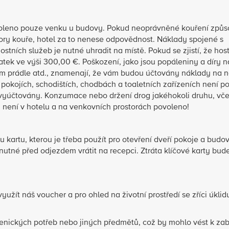
ovoleno pouze venku u budovy. Pokud neoprávněné kouření způs
ry kouře, hotel za to nenese odpovědnost. Náklady spojené s
ních služeb je nutné uhradit na místě. Pokud se zjistí, že host
atek ve výši 300,00 €. Poškození, jako jsou popáleniny a díry n
ím prádle atd., znamenají, že vám budou účtovány náklady na 
pokojích, schodištích, chodbách a toaletních zařízeních není p
yúčtovány. Konzumace nebo držení drog jakéhokoli druhu, vč
 není v hotelu a na venkovních prostorách povoleno!
 kartu, kterou je třeba použít pro otevření dveří pokoje a budov
nutné před odjezdem vrátit na recepci. Ztráta klíčové karty bud
žít náš voucher a pro ohled na životní prostředí se zříci úklid
.
ienických potřeb nebo jiných předmětů, což by mohlo vést k za