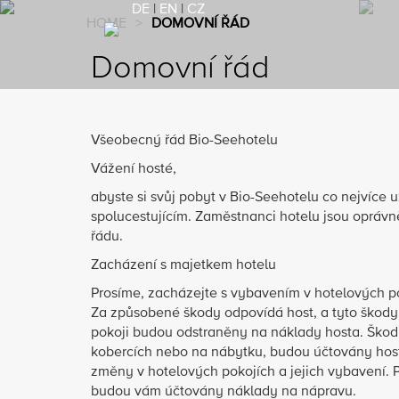
DE
|
EN
|
CZ
HOME
>
DOMOVNÍ ŘÁD
Domovní řád
Všeobecný řád Bio-Seehotelu
Vážení hosté,
abyste si svůj pobyt v Bio-Seehotelu co nejvíce už
spolucestujícím. Zaměstnanci hotelu jsou oprávn
řádu.
Zacházení s majetkem hotelu
Prosíme, zacházejte s vybavením v hotelových p
Za způsobené škody odpovídá host, a tyto škody
pokoji budou odstraněny na náklady hosta. Škody,
kobercích nebo na nábytku, budou účtovány host
změny v hotelových pokojích a jejich vybavení. 
budou vám účtovány náklady na nápravu.