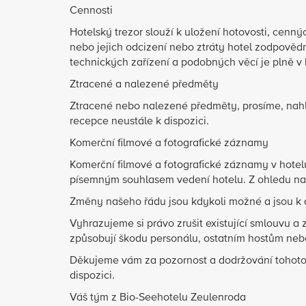
Cennosti
Hotelský trezor slouží k uložení hotovosti, cenný
nebo jejich odcizení nebo ztráty hotel zodpověd
technických zařízení a podobných věcí je plně v
Ztracené a nalezené předměty
Ztracené nebo nalezené předměty, prosíme, nahla
recepce neustále k dispozici.
Komerční filmové a fotografické záznamy
Komerční filmové a fotografické záznamy v hote
písemným souhlasem vedení hotelu. Z ohledu na 
Změny našeho řádu jsou kdykoli možné a jsou k d
Vyhrazujeme si právo zrušit existující smlouvu a
způsobují škodu personálu, ostatním hostům neb
Děkujeme vám za pozornost a dodržování tohoto 
dispozici.
Váš tým z Bio-Seehotelu Zeulenroda