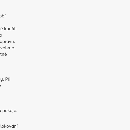
obí
é kouřili
a
nápravu.
ovoleno.
etně
y. Při
e
u pokoje.
blokování