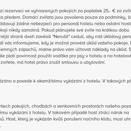
í rezervaci ve vyhrazených pokojích za poplatek 25,- € za zvíř
čka předem. Domácí zvířata jsou povolena pouze za podmínky, ž
stavují žádné nebezpečí pro personál hotelu nebo ostatní host
okoji nikdy samotná. Pokud plánujete své zvíře na krátkou dobu
jší straně dveří zavěsili "Nerušit" ceduli, aby náš úklidový per
i vás informujeme, kdy je možné provést úklid vašeho pokoje.
íjemných zápachů, máme právo vám účtovat náklady na úklid. S
le platí povinnost použití vodítka pro psy v hotelu a na hotelo
vířete, má hotel právo zrušit smlouvu o ubytování.
akázáno a povede k okamžitému vykázání z hotelu. V takových p
e všech pokojích, chodbách a venkovních prostorách našeho poz
mu vykázání z hotelu. V takovém případě host ztrácí nárok na
 Host, který je vykázán kvůli porušení nočního klidu, musí uhr
.