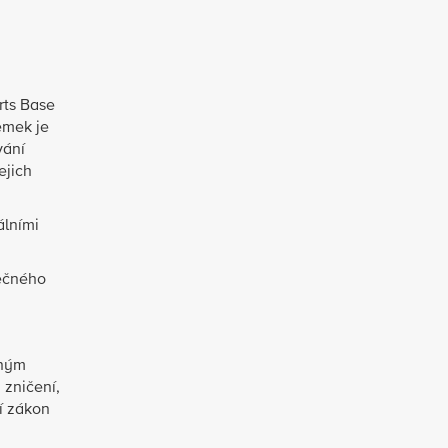
rts Base
emek je
vání
ejich
álními
pečného
vným
 zničení,
í zákon