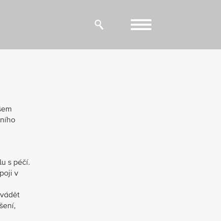
Toggle
navigation
všem
řního
u s péčí.
oji v
ovádět
šení,