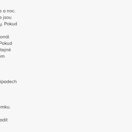
e a noc.
e jsou
y. Pokud
sonál
 Pokud
tejně
vém
řípadech
emku.
adit