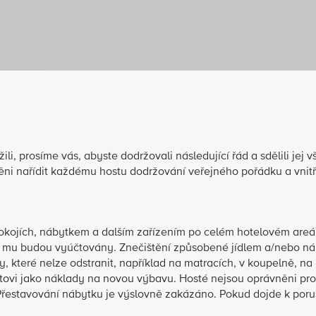
ili, prosíme vás, abyste dodržovali následující řád a sdělili jej 
ěni nařídit každému hostu dodržování veřejného pořádku a vnit
okojích, nábytkem a dalším zařízením po celém hotelovém areál
 mu budou vyúčtovány. Znečištění způsobené jídlem a/nebo náp
 které nelze odstranit, například na matracích, v koupelně, na
ovi jako náklady na novou výbavu. Hosté nejsou oprávněni pr
Přestavování nábytku je výslovně zakázáno. Pokud dojde k poru