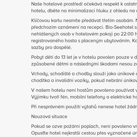
Naše hotelové prostředí očekává respekt k ostat
hotelu, dběte na minimalizaci hluku z ohledu na 
Klíčovou kartu nesmíte předávat třetím osobám.
předchozím oznámení na recepci. Bio-Seehotel si
nehlášených osob v hotelovém pokoji po 22:00 h
registrovaného hosta s placeným ubytováním. K
sazby pro dospělé.
Pobyt dětí do 13 let je v hotelu povolen pouze
způsobené dětmi a následnými škodami nesou z
Vchody, schodiště a chodby slouží jako únikové
chodítka a invalidní vozíky, pokud nebrání úniko
V našem hotelu není hostům povoleno používat vla
Výjimku tvoří fén, mobilní telefony a elektrické h
Při nesprávném použití výtahů nenese hotel žá
Nouzová situace
Pokud se ozve požární poplach, není povoleno vr
Opusťte hotel nejkratší cestou přes vyznačené 