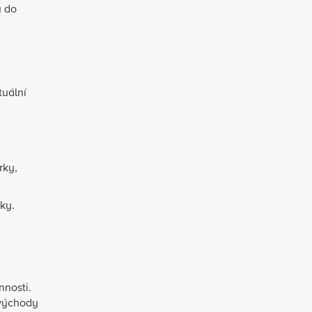
u do
tuální
rky,
ky.
nnosti.
 východy