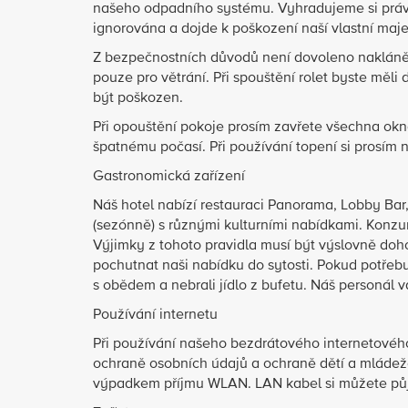
našeho odpadního systému. Vyhradujeme si právo
ignorována a dojde k poškození naší vlastní maje
Z bezpečnostních důvodů není dovoleno naklánět
pouze pro větrání. Při spouštění rolet byste měl
být poškozen.
Při opouštění pokoje prosím zavřete všechna okn
špatnému počasí. Při používání topení si prosím
Gastronomická zařízení
Náš hotel nabízí restauraci Panorama, Lobby Ba
(sezónně) s různými kulturními nabídkami. Konzum
Výjimky z tohoto pravidla musí být výslovně do
pochutnat naši nabídku do sytosti. Pokud potřebu
s obědem a nebrali jídlo z bufetu. Náš personál 
Používání internetu
Při používání našeho bezdrátového internetové
ochraně osobních údajů a ochraně dětí a mládež
výpadkem příjmu WLAN. LAN kabel si můžete půjči