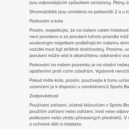
jsou odpovídajícím způsobem označeny. Plány ún
Shromaždiště jsou umístěna na parkovišti 2 a u t
Parkování a kola
Prosím, respektujte, že na našem celém hotelové
není povoleno a za porušení tohoto pravidla můž
soukromým majetkem podléhajícím našemu domo
vozidel musí být striktně dodržovány. Prosíme, ud
porušení může vést k okamžitému odstranění voz
Parkování na našem pozemku je na vlastní nebez
opatřeními proti cizím zásahům. Výslovně neruč
Pokud máte kola, prosím, používejte k tomu urče
uzamčení je k dispozici u zaměstnanců Sports Bas
Zodpovědnost
Používání zařízení, včetně tělocvičen v Sports 
použitím zařízení nebo zařízení, host nese odpo
poškození nebo ztrátu přinesených předmětů. V c
o ochraně dětí a mládeže.