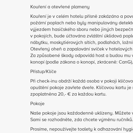
Kouření a otevřené plameny
Kouření je v celém hotelu přísně zakázáno a p
požární poplach nebo byly manipulovány detekto
výjezdem hasičského sboru nebo jiných bezpečnost
v pokojích, bude účtována zvláštní úklidová popl
nábytku, moskytiérových sítích, podlahách, ložn
Otevřený oheň a zapalování svíček v hotelových 
Za způsobené škody odpovídá host a budou mu v
konopí (podle zákona o konopí, zkráceně: CanG),
Přístup/Klíče
Při check-inu obdrží každá osoba v pokoji klíčovou
opuštění pokoje zavřete dveře. Klíčovou kartu je 
zpoplatněna 20,- € za každou kartu.
Pokoje
Naše pokoje jsou každodenně uklízeny. Můžete vyu
Sami se rozhodněte, zda chcete výměnu ručníků
Prosíme, nepoužívejte toalety k odhazování hyg