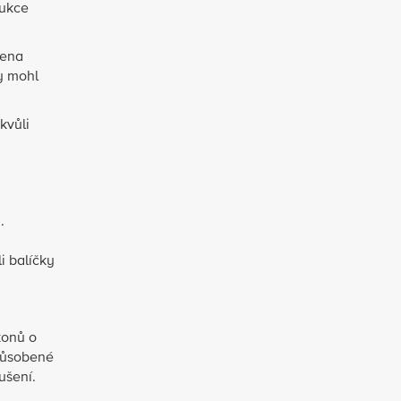
rukce
řena
by mohl
kvůli
.
i balíčky
konů o
způsobené
ušení.