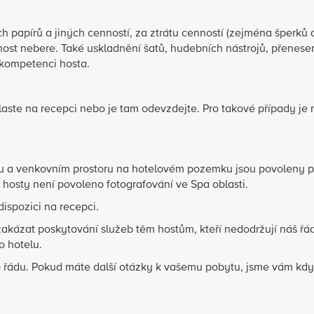
ch papírů a jiných cenností, za ztrátu cenností (zejména šperků 
nost nebere. Také uskladnění šatů, hudebních nástrojů, přenes
 kompetenci hosta.
ste na recepci nebo je tam odevzdejte. Pro takové případy je 
lu a venkovním prostoru na hotelovém pozemku jsou povoleny 
hosty není povoleno fotografování ve Spa oblasti.
ispozici na recepci.
 zakázat poskytování služeb těm hostům, kteří nedodržují náš řá
o hotelu.
řádu. Pokud máte další otázky k vašemu pobytu, jsme vám kdyk