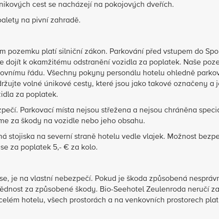
ikových cest se nacházejí na pokojových dveřích.
oalety na pivní zahradě.
m pozemku platí silniční zákon. Parkování před vstupem do Spo
e dojít k okamžitému odstranění vozidla za poplatek. Naše poz
vnímu řádu. Všechny pokyny personálu hotelu ohledně parko
ržujte volné únikové cesty, které jsou jako takové označeny a j
idla za poplatek.
pečí. Parkovací místa nejsou střežena a nejsou chráněna speci
íme za škody na vozidle nebo jeho obsahu.
ná stojiska na severní straně hotelu vedle vlajek. Možnost bez
e za poplatek 5,- € za kolo.
Base, je na vlastní nebezpečí. Pokud je škoda způsobená nesprá
vědnost za způsobené škody. Bio-Seehotel Zeulenroda neručí za
elém hotelu, všech prostorách a na venkovních prostorech plat