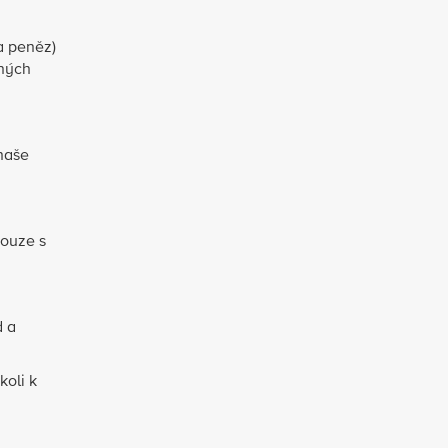
a peněz)
ených
naše
pouze s
d a
oli k