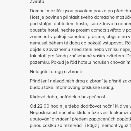
Zvířata
Domácí mazlíčci jsou povoleni pouze po předchoz
Host je povinen přihlásit svého domácího mazlí
pod stálým dohledem hosta, jsou zdravá a nepřed
opustíte hotel, nechte prosím domácí zvířata v p
zanechat v pokoji samotné, prosíme, abyste na vně
nemusel během té doby do pokojů vstupovat. Rád
dojde k závažnému znečištění nebo vzniku nepř
tak platí pro škody způsobené vaším zvířetem. Dá
pozemku. Pokud je řád hotelu narušen chováním z
Nelegální drogy a zbraně
Přinášení nelegálních drog a zbraní je přísně z
budou také informovány příslušné úřady.
Klidová doba, pořádek a bezpečnost
Od 22:00 hodin je třeba dodržovat noční klid v
Neposlušnost nočního klidu může vést k okamžité
ubytování a vrácení předem zaplacených poplatků.
plnou částku za rezervaci, i když ji nemohl využít