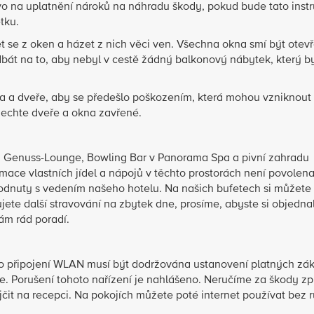
 na uplatnění nároků na náhradu škody, pokud bude tato inst
tku.
 se z oken a házet z nich věci ven. Všechna okna smí být otev
i dbát na to, aby nebyl v cestě žádný balkonový nábytek, který 
a a dveře, aby se předešlo poškozením, která mohou vzniknout 
 nechte dveře a okna zavřené.
r, Genuss-Lounge, Bowling Bar v Panorama Spa a pivní zahradu
ace vlastních jídel a nápojů v těchto prostorách není povolena
hodnuty s vedením našeho hotelu. Na našich bufetech si můžete
jete další stravování na zbytek dne, prosíme, abyste si objednal
vám rád poradí.
ho připojení WLAN musí být dodržována ustanovení platných zá
e. Porušení tohoto nařízení je nahlášeno. Neručíme za škody 
t na recepci. Na pokojích můžete poté internet používat bez r