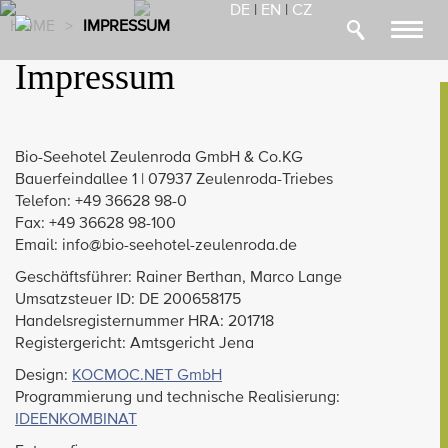
DE
|
EN
|
CZ
HOME
>
IMPRESSUM
Toggl
navig
Impressum
Bio-Seehotel Zeulenroda GmbH & Co.KG
Bauerfeindallee 1 | 07937 Zeulenroda-Triebes
Telefon: +49 36628 98-0
Fax: +49 36628 98-100
Email: info@bio-seehotel-zeulenroda.de
Geschäftsführer: Rainer Berthan, Marco Lange
Umsatzsteuer ID: DE 200658175
Handelsregisternummer HRA: 201718
Registergericht: Amtsgericht Jena
Design:
KOCMOC.NET GmbH
Programmierung und technische Realisierung:
IDEENKOMBINAT