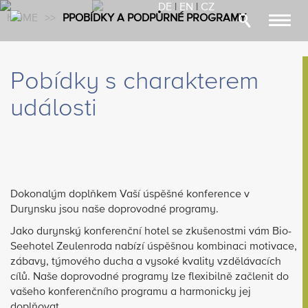
DE
|
EN
|
CZ
HOME
>
>
PPOBÍDKY A PODPŮRNÉ PROGRAMY
Toggl
navig
Pobídky s charakterem
události
Dokonalým doplňkem Vaší úspěšné konference v
Durynsku jsou naše doprovodné programy.
Jako durynský konferenční hotel se zkušenostmi vám Bio-
Seehotel Zeulenroda nabízí úspěšnou kombinaci motivace,
zábavy, týmového ducha a vysoké kvality vzdělávacích
cílů. Naše doprovodné programy lze flexibilně začlenit do
vašeho konferenčního programu a harmonicky jej
doplňovat.