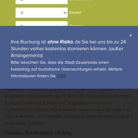
CHALETS
Kinder
Zimmer
x
Chalets buchen
Facebook
Online buchen
Ihre Buchung ist
ohne Risiko
, da Sie bei uns bis zu 24
Stunden vorher kostenlos stornieren können. (außer
Vítejte v Bio-Seehotelu Zeulenroda a v Bio-Seehotel
Arrangements)
Chaletech – vašem místě odpočinku u „moře“ Zeulenroda v
Bitte beachten Sie, dass die Stadt Zeulenroda einen
Durynském Vogtlandu.
Kurbeitrag auf tourisitische Übernachtungen erhebt. Weitere
Zažijte dovolenou s výhledem – v našem několikrát
Informationen finden Sie
HIER
oceněném čtyřhvězdičkovém superior hotelu a ve 21
stylových chaletech přímo u vody. Ať už si užíváte
wellness v panoramatických lázních, čerstvou bio kuchyni
z vlastní pekárny a řeznictví, inspirativní jednání s
výhledem na jezero, nebo aktivní odpočinek v přírodě – u
nás se kvalita, udržitelnost a srdečná pohostinnost spojují v
jedinečný zážitek.
Novinka: Bio-Seehotel Chalety