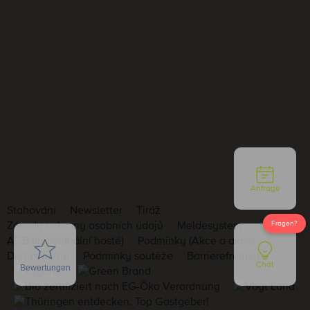
Anfrage
Stahování
Newsletter
Tiráž
Zásady ochrany osobních údajů
Meldesystem
AGB (individuální hosté)
Podmínky (Akce a akce)
Domovní řád
Podmínky soutěže
Barrierefreiheit
Chat
Bewertungen