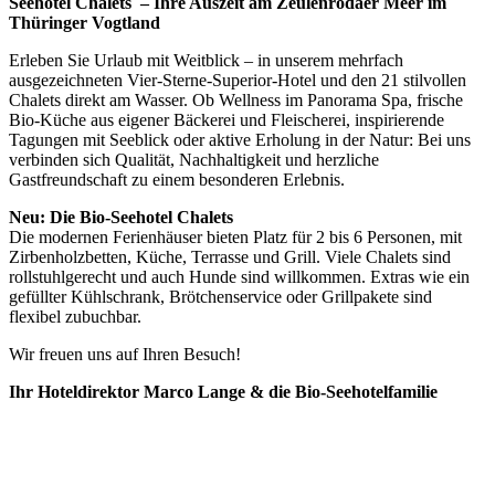
Seehotel Chalets – Ihre Auszeit am Zeulenrodaer Meer im
Thüringer Vogtland
Erleben Sie Urlaub mit Weitblick – in unserem mehrfach
ausgezeichneten Vier-Sterne-Superior-Hotel und den 21 stilvollen
Chalets direkt am Wasser. Ob Wellness im Panorama Spa, frische
Bio-Küche aus eigener Bäckerei und Fleischerei, inspirierende
Tagungen mit Seeblick oder aktive Erholung in der Natur: Bei uns
verbinden sich Qualität, Nachhaltigkeit und herzliche
Gastfreundschaft zu einem besonderen Erlebnis.
Neu: Die Bio-Seehotel Chalets
Die modernen Ferienhäuser bieten Platz für 2 bis 6 Personen, mit
Zirbenholzbetten, Küche, Terrasse und Grill. Viele Chalets sind
rollstuhlgerecht und auch Hunde sind willkommen. Extras wie ein
gefüllter Kühlschrank, Brötchenservice oder Grillpakete sind
flexibel zubuchbar.
Wir freuen uns auf Ihren Besuch!
Ihr Hoteldirektor Marco Lange & die Bio-Seehotelfamilie