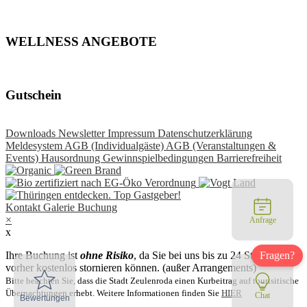
WELLNESS ANGEBOTE
Gutschein
Downloads
Newsletter
Impressum
Datenschutzerklärung
Meldesystem
AGB (Individualgäste)
AGB (Veranstaltungen &
Events)
Hausordnung
Gewinnspielbedingungen
Barrierefreiheit
Kontakt
Galerie
Buchung
×
Anfrage
x
Ihre Buchung ist
ohne Risiko
, da Sie bei uns bis zu 24 Stunden
vorher kostenlos stornieren können. (außer Arrangements)
Bitte beachten Sie, dass die Stadt Zeulenroda einen Kurbeitrag auf tourisitische
Übernachtungen erhebt. Weitere Informationen finden Sie
HIER
Chat
Bewertungen