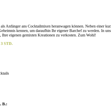
ch als Anfänger ans Cocktailmixen heranwagen können. Neben einer kurz
e Geheimnis kennen, um daraufhin Ihr eigener Barchef zu werden. In u
it, Ihre eigenen gemixten Kreationen zu verkosten. Zum Wohl!
3 STD.
ktails
. B.: