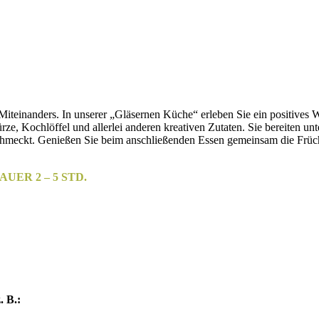
inanders. In unserer „Gläsernen Küche“ erleben Sie ein positives Wir
, Kochlöffel und allerlei anderen kreativen Zutaten. Sie bereiten unte
eschmeckt. Genießen Sie beim anschließenden Essen gemeinsam die Früc
UER 2 – 5 STD.
. B.: