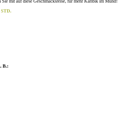
n Sie mit auf diese Geschmacksreise, für mehr Karibik im Mund!
 STD.
. B.: