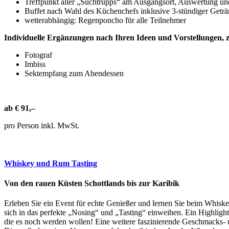
Treffpunkt aller „Suchtrupps“ am Ausgangsort, Auswertung und
Buffet nach Wahl des Küchenchefs inklusive 3-stündiger Get
wetterabhängig: Regenponcho für alle Teilnehmer
Individuelle Ergänzungen nach Ihren Ideen und Vorstellungen, z
Fotograf
Imbiss
Sektempfang zum Abendessen
ab € 91,–
pro Person inkl. MwSt.
Whiskey und Rum Tasting
Von den rauen Küsten Schottlands bis zur Karibik
Erleben Sie ein Event für echte Genießer und lernen Sie beim Whiske
sich in das perfekte „Nosing“ und „Tasting“ einweihen. Ein Highlight
die es noch werden wollen! Eine weitere faszinierende Geschmacks-