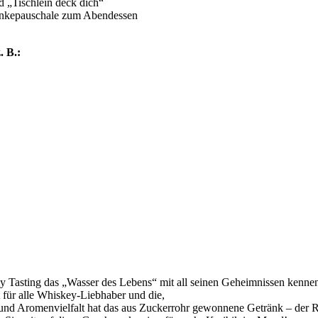
 „Tischlein deck dich“
ränkepauschale zum Abendessen
. B.:
y Tasting das „Wasser des Lebens“ mit all seinen Geheimnissen kennen.
 für alle Whiskey-Liebhaber und die,
 und Aromenvielfalt hat das aus Zuckerrohr gewonnene Getränk – der R