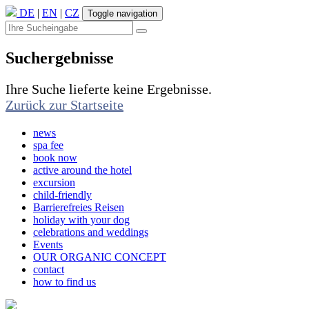
DE
|
EN
|
CZ
Toggle navigation
Suchergebnisse
Ihre Suche lieferte keine Ergebnisse.
Zurück zur Startseite
news
spa fee
book now
active around the hotel
excursion
child-friendly
Barrierefreies Reisen
holiday with your dog
celebrations and weddings
Events
OUR ORGANIC CONCEPT
contact
how to find us