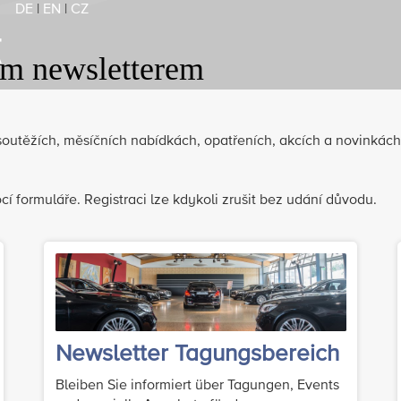
DE
|
EN
|
CZ
ím newsletterem
utěžích, měsíčních nabídkách, opatřeních, akcích a novinkách 
cí formuláře. Registraci lze kdykoli zrušit bez udání důvodu.
Newsletter Tagungsbereich
Bleiben Sie informiert über Tagungen, Events