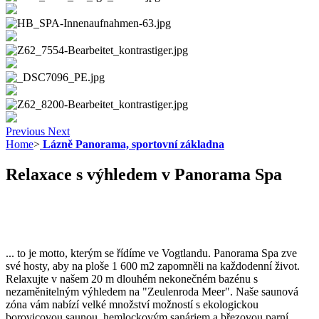
Previous
Next
Home
>
Lázně Panorama, sportovní základna
Relaxace s výhledem v Panorama Spa
... to je motto, kterým se řídíme ve Vogtlandu. Panorama Spa zve
své hosty, aby na ploše 1 600 m2 zapomněli na každodenní život.
Relaxujte v našem 20 m dlouhém nekonečném bazénu s
nezaměnitelným výhledem na "Zeulenroda Meer". Naše saunová
zóna vám nabízí velké množství možností s ekologickou
borovicovou saunou, hemlockovým sanáriem a březovou parní