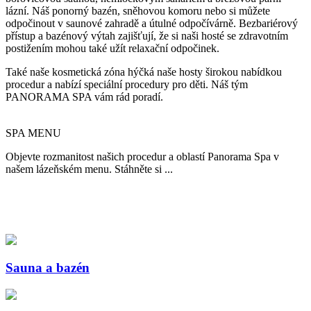
lázní. Náš ponorný bazén, sněhovou komoru nebo si můžete
odpočinout v saunové zahradě a útulné odpočívárně. Bezbariérový
přístup a bazénový výtah zajišťují, že si naši hosté se zdravotním
postižením mohou také užít relaxační odpočinek.
Také naše kosmetická zóna hýčká naše hosty širokou nabídkou
procedur a nabízí speciální procedury pro děti. Náš tým
PANORAMA SPA vám rád poradí.
SPA MENU
Objevte rozmanitost našich procedur a oblastí Panorama Spa v
našem lázeňském menu. Stáhněte si ...
Sauna a bazén