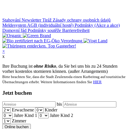
Stahování
Newsletter
Tiráž
Zásady ochrany osobních údajů
Meldesystem
AGB (individuální hosté)
Podmínky (Akce a akce)
Domovní řád
Podmínky soutěže
Barrierefreiheit
×
x
Ihre Buchung ist
ohne Risiko
, da Sie bei uns bis zu 24 Stunden
vorher kostenlos stornieren können. (außer Arrangements)
Bitte beachten Sie, dass die Stadt Zeulenroda einen Kurbeitrag auf tourisitische
Übernachtungen erhebt. Weitere Informationen finden Sie
HIER
Jetzt buchen
bis
Erwachsene
Kinder
Jahre Kind 1
Jahre Kind 2
Zimmer
Online buchen