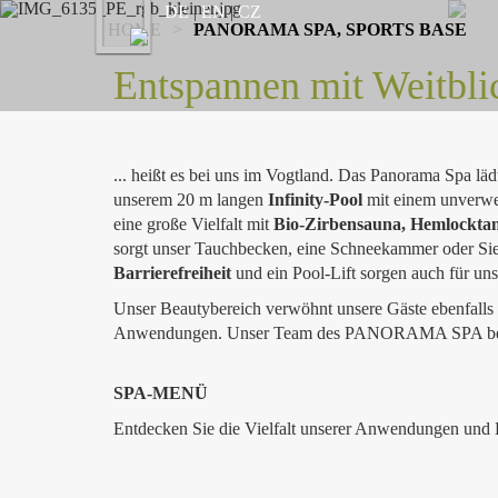
Previous
DE
|
EN
|
CZ
HOME
>
PANORAMA SPA, SPORTS BASE
Entspannen mit Weitbl
... heißt es bei uns im Vogtland. Das Panorama Spa läd
unserem 20 m langen
Infinity-Pool
mit einem unverwec
eine große Vielfalt mit
Bio-Zirbensauna, Hemlockt
sorgt unser Tauchbecken, eine Schneekammer oder Si
Barrierefreiheit
und ein Pool-Lift sorgen auch für uns
Unser Beautybereich verwöhnt unsere Gäste ebenfalls 
Anwendungen. Unser Team des PANORAMA SPA berä
SPA-MENÜ
Entdecken Sie die Vielfalt unserer Anwendungen und