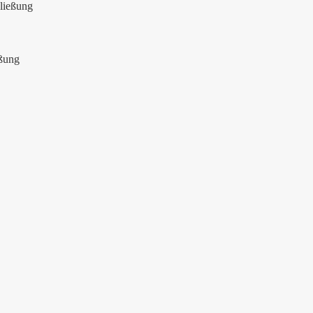
ließung
eßung