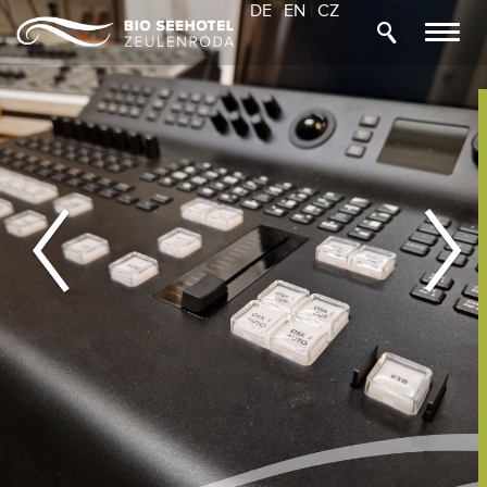
Previous
Nex
DE
|
EN
|
CZ
Toggl
navig