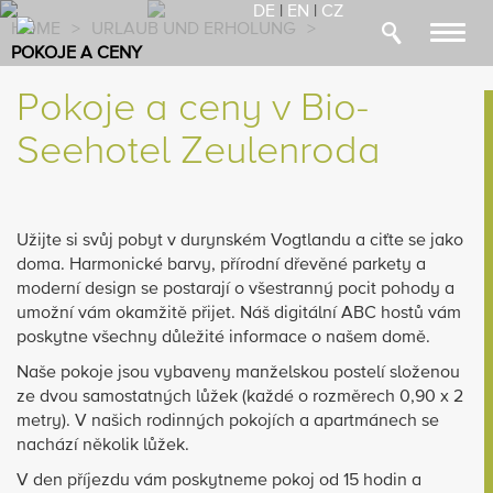
DE
|
EN
|
CZ
HOME
>
URLAUB UND ERHOLUNG
>
Toggl
POKOJE A CENY
navig
Pokoje a ceny v Bio-
Seehotel Zeulenroda
Užijte si svůj pobyt v durynském Vogtlandu a ciťte se jako
doma. Harmonické barvy, přírodní dřevěné parkety a
moderní design se postarají o všestranný pocit pohody a
umožní vám okamžitě přijet. Náš digitální ABC hostů vám
poskytne všechny důležité informace o našem domě.
Naše pokoje jsou vybaveny manželskou postelí složenou
ze dvou samostatných lůžek (každé o rozměrech 0,90 x 2
metry). V našich rodinných pokojích a apartmánech se
nachází několik lůžek.
V den příjezdu vám poskytneme pokoj od 15 hodin a