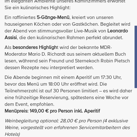
Im eleganten Ambiente unseres Kaminzimmers erwartet
Sie ein kulinarisches Highlight:
Ein raffiniertes
5-Gänge-Menü
, kreiert von unseren
hauseigenen Köchen oder von Gastköchen. Begleitet wird
der Abend von stimmungsvoller Live-Musik von
Leonardo
Assisi
, die den kulinarischen Rahmen perfekt abrundet.
Als
besonderes Highligh
t wird der bekannte MDR-
Moderator Mario D. Richardt aus seinem aktuellem Buch
lesen, während sein Freund und Sternekoch Robin Pietsch
dessen Rezepte neu interpretiert werden.
Die Abende beginnen mit einem Aperitif um 17:30 Uhr,
bevor das Menü um 18:00 Uhr eröffnet wird. Die
Teilnehmerzahl ist auf 30 Personen limitiert – es wird daher
eine frühzeitige Reservierung, spätestens eine Woche vor
dem Event, empfohlen.
Menüpreis: 149,00 € pro Person inkl. Aperitif
Weinbegleitung optional: 28,00 € pro Person (4 exklusive
Weine, vorgestellt von erfahrenen Servicemitarbeitern des
Hotels)