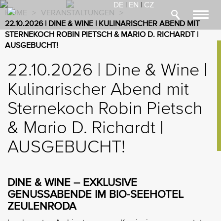
DE
|
EN
|
CZ
HOME
>
VERANSTALTUNGEN
>
Toggl
22.10.2026 | DINE & WINE | KULINARISCHER ABEND MIT
navig
STERNEKOCH ROBIN PIETSCH & MARIO D. RICHARDT |
AUSGEBUCHT!
22.10.2026 | Dine & Wine |
Kulinarischer Abend mit
Sternekoch Robin Pietsch
& Mario D. Richardt |
AUSGEBUCHT!
DINE & WINE – EXKLUSIVE
GENUSSABENDE IM BIO-SEEHOTEL
ZEULENRODA