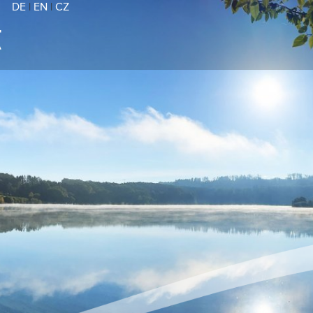
DE
|
EN
|
CZ