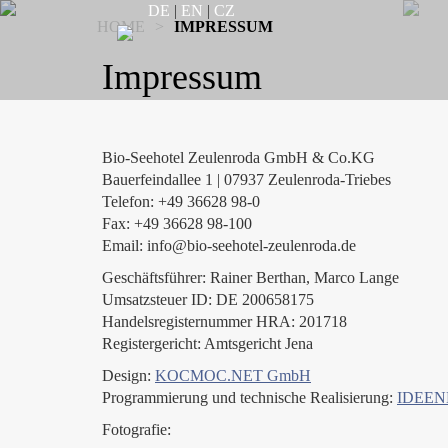
DE
|
EN
|
CZ
HOME
>
IMPRESSUM
Impressum
Bio-Seehotel Zeulenroda GmbH & Co.KG
Bauerfeindallee 1 | 07937 Zeulenroda-Triebes
Telefon: +49 36628 98-0
Fax: +49 36628 98-100
Email: info@bio-seehotel-zeulenroda.de
Geschäftsführer: Rainer Berthan, Marco Lange
Umsatzsteuer ID: DE 200658175
Handelsregisternummer HRA: 201718
Registergericht: Amtsgericht Jena
Design:
KOCMOC.NET GmbH
Programmierung und technische Realisierung:
IDEE
Fotografie: