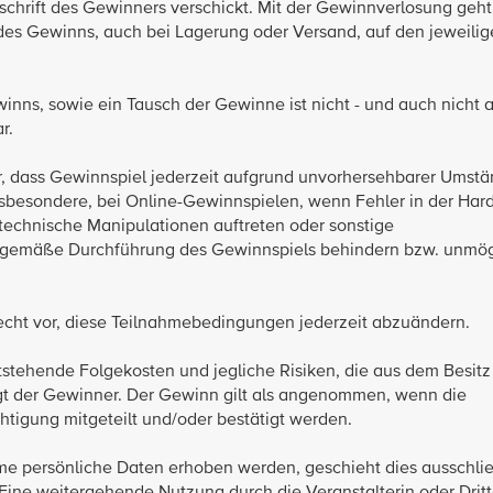
schrift des Gewinners verschickt. Mit der Gewinnverlosung geht
es Gewinns, auch bei Lagerung oder Versand, auf den jeweilig
ns, sowie ein Tausch der Gewinne ist nicht - und auch nicht an
ar.
or, dass Gewinnspiel jederzeit aufgrund unvorhersehbarer Umst
nsbesondere, bei Online-Gewinnspielen, wenn Fehler in der Hard
echnische Manipulationen auftreten oder sonstige
gsgemäße Durchführung des Gewinnspiels behindern bzw. unmög
Recht vor, diese Teilnahmebedingungen jederzeit abzuändern.
tehende Folgekosten und jegliche Risiken, die aus dem Besitz
t der Gewinner. Der Gewinn gilt als angenommen, wenn die
igung mitgeteilt und/oder bestätigt werden.
e persönliche Daten erhoben werden, geschieht dies ausschlie