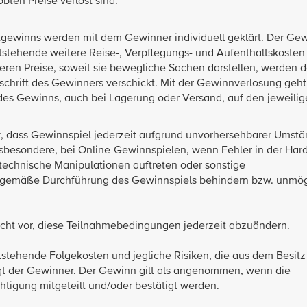
bten Preise verlost sind.
tgewinns werden mit dem Gewinner individuell geklärt. Der Ge
tstehende weitere Reise-, Verpflegungs- und Aufenthaltskosten
eren Preise, soweit sie bewegliche Sachen darstellen, werden 
schrift des Gewinners verschickt. Mit der Gewinnverlosung geht
es Gewinns, auch bei Lagerung oder Versand, auf den jeweilig
or, dass Gewinnspiel jederzeit aufgrund unvorhersehbarer Umst
nsbesondere, bei Online-Gewinnspielen, wenn Fehler in der Hard
echnische Manipulationen auftreten oder sonstige
gsgemäße Durchführung des Gewinnspiels behindern bzw. unmög
Recht vor, diese Teilnahmebedingungen jederzeit abzuändern.
tehende Folgekosten und jegliche Risiken, die aus dem Besitz
t der Gewinner. Der Gewinn gilt als angenommen, wenn die
igung mitgeteilt und/oder bestätigt werden.