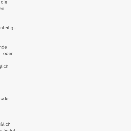
 die
en
teilig -
ände
- oder
lich
 oder
ßlich