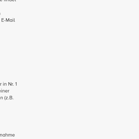
e findet
n
 E-Mail
in Nr. 1
einer
 (z.B.
ilnahme