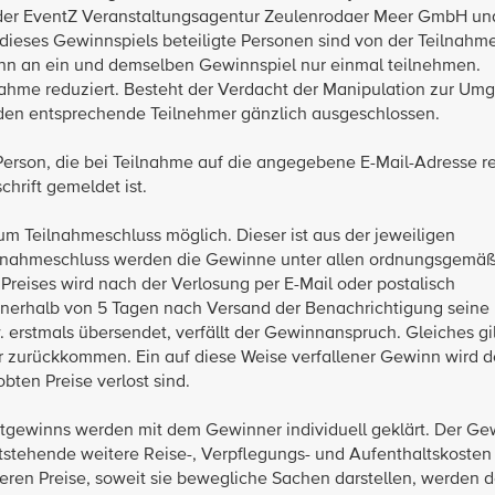
er der EventZ Veranstaltungsagentur Zeulenrodaer Meer GmbH un
ieses Gewinnspiels beteiligte Personen sind von der Teilnahm
ann an ein und demselben Gewinnspiel nur einmal teilnehmen.
ahme reduziert. Besteht der Verdacht der Manipulation zur Um
den entsprechende Teilnehmer gänzlich ausgeschlossen.
Person, die bei Teilnahme auf die angegebene E-Mail-Adresse reg
chrift gemeldet ist.
um Teilnahmeschluss möglich. Dieser ist aus der jeweiligen
eilnahmeschluss werden die Gewinne unter allen ordnungsgemä
Preises wird nach der Verlosung per E-Mail oder postalisch
nnerhalb von 5 Tagen nach Versand der Benachrichtigung seine
 erstmals übersendet, verfällt der Gewinnanspruch. Gleiches gi
 zurückkommen. Ein auf diese Weise verfallener Gewinn wird d
bten Preise verlost sind.
tgewinns werden mit dem Gewinner individuell geklärt. Der Ge
tstehende weitere Reise-, Verpflegungs- und Aufenthaltskosten
eren Preise, soweit sie bewegliche Sachen darstellen, werden 