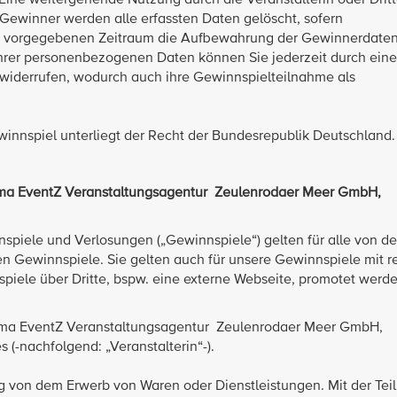
Eine weitergehende Nutzung durch die Veranstalterin oder Dritt
r Gewinner werden alle erfassten Daten gelöscht, sofern
en vorgegebenen Zeitraum die Aufbewahrung der Gewinnerdate
 Ihrer personenbezogenen Daten können Sie jederzeit durch eine
widerrufen, wodurch auch ihre Gewinnspielteilnahme als
innspiel unterliegt der Recht der Bundesrepublik Deutschland.
rma EventZ Veranstaltungsagentur Zeulenrodaer Meer GmbH,
iele und Verlosungen („Gewinnspiele“) gelten für alle von der 
n Gewinnspiele. Sie gelten auch für unsere Gewinnspiele mit r
ele über Dritte, bspw. eine externe Webseite, promotet werden
Firma EventZ Veranstaltungsagentur Zeulenrodaer Meer GmbH,
 (-nachfolgend: „Veranstalterin“-).
g von dem Erwerb von Waren oder Dienstleistungen. Mit der Te