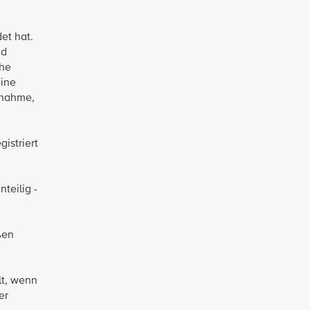
et hat.
nd
che
eine
lnahme,
istriert
teilig -
ßen
lt, wenn
er