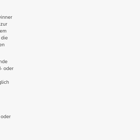
winner
 zur
dem
 die
en
ände
- oder
lich
 oder