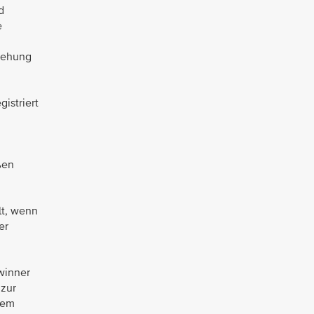
d
e
gehung
istriert
ßen
lt, wenn
er
winner
 zur
dem