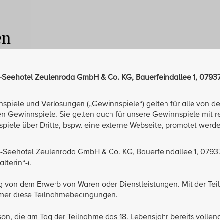
en
-Seehotel Zeulenroda GmbH & Co. KG, Bauerfeindallee 1, 0793
iele und Verlosungen („Gewinnspiele“) gelten für alle von der 
n Gewinnspiele. Sie gelten auch für unsere Gewinnspiele mit r
ele über Dritte, bspw. eine externe Webseite, promotet werden
Bio-Seehotel Zeulenroda GmbH & Co. KG, Bauerfeindallee 1, 0793
lterin“-).
g von dem Erwerb von Waren oder Dienstleistungen. Mit der Te
hmer diese Teilnahmebedingungen.
son, die am Tag der Teilnahme das 18. Lebensjahr bereits vollend