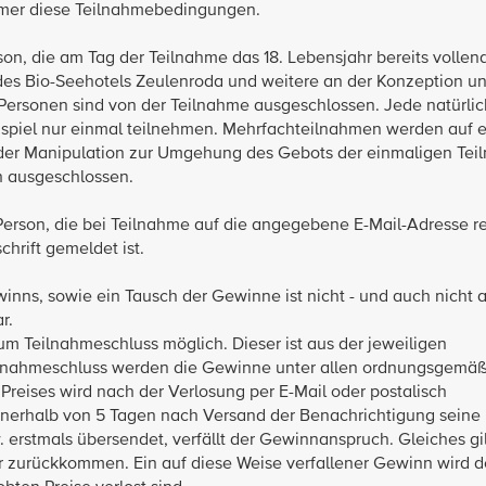
hmer diese Teilnahmebedingungen.
son, die am Tag der Teilnahme das 18. Lebensjahr bereits vollend
r des Bio-Seehotels Zeulenroda und weitere an der Konzeption u
Personen sind von der Teilnahme ausgeschlossen. Jede natürli
piel nur einmal teilnehmen. Mehrfachteilnahmen werden auf 
 der Manipulation zur Umgehung des Gebots der einmaligen Tei
h ausgeschlossen.
Person, die bei Teilnahme auf die angegebene E-Mail-Adresse reg
chrift gemeldet ist.
ns, sowie ein Tausch der Gewinne ist nicht - und auch nicht an
ar.
um Teilnahmeschluss möglich. Dieser ist aus der jeweiligen
eilnahmeschluss werden die Gewinne unter allen ordnungsgemä
Preises wird nach der Verlosung per E-Mail oder postalisch
nnerhalb von 5 Tagen nach Versand der Benachrichtigung seine
 erstmals übersendet, verfällt der Gewinnanspruch. Gleiches gi
 zurückkommen. Ein auf diese Weise verfallener Gewinn wird d