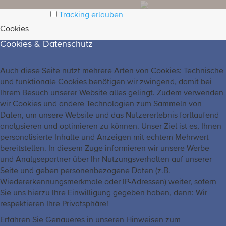
Tracking erlauben
Cookies
Cookies & Datenschutz
Auch diese Seite nutzt mehrere Arten von Cookies: Technische
und funktionale Cookies benötigen wir zwingend, damit bei
Ihrem Besuch unserer Website alles gelingt. Zudem verwenden
wir Cookies und andere Technologien zum Sammeln von
Daten, um unsere Website und das Nutzererlebnis fortlaufend
analysieren und optimieren zu können. Unser Ziel ist es, Ihnen
personalisierte Inhalte und Anzeigen mit echtem Mehrwert
bereitstellen. In diesem Zuge informieren wir unsere Werbe-
und Analysepartner über Ihr Nutzungsverhalten auf unserer
Seite und geben personenbezogene Daten (z.B.
Wiedererkennungsmerkmale oder IP-Adressen) weiter, sofern
Sie uns hierzu Ihre Einwilligung gegeben haben, denn: Wir
respektieren Ihre Privatsphäre!
Erfahren Sie Genaueres in unseren Hinweisen zum