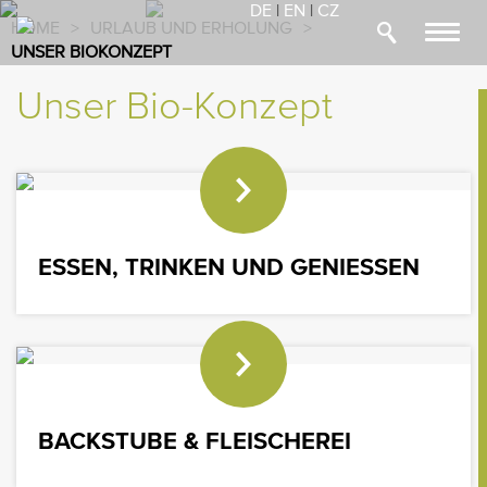
DE
|
EN
|
CZ
HOME
>
URLAUB UND ERHOLUNG
>
Toggl
UNSER BIOKONZEPT
navig
Unser Bio-Konzept
ESSEN, TRINKEN UND GENIESSEN
BACKSTUBE & FLEISCHEREI