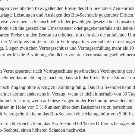
stungen vereinbarten bzw. geltenden Preise des Bio-Seehotels Zeulenroda
uslagte Leistungen und Auslagen des Bio-Seehotels gegenüber Dritten
eise verstehen sich einschließlich der jeweiligen gesetzlichen Umsatzs
höht sich die gesetzliche Umsatzsteuer oder gegebenenfalls anfallende
nbarten Preise um den Betrag zu erhöhen, um den sich die anfallende U
 der Marktpreis für die mit dem Vertragspartner vereinbarten Leistungen
gt. Liegen zwischen Vertragsschluss und Vertragserfüllung mehr als 10
spartner für die Bezahlung sämtlicher von den Veranstaltungsteilnehmer
 Vertragspartner nach Vertragsschluss gewünschten Verringerung der 
ilnehmer davon abhängig machen, dass sich der Preis für die Zimmer und
 nach Zugang ohne Abzug zur Zahlung fällig. Das Bio-Seehotel kann d
spartner kommt spätestens in Verzug, wenn er nicht innerhalb von 30 T
erbraucher ist nur, wenn auf diese Folgen in der Rechnung besonders hi
insen in Höhe von 5 %-Punkten über dem Basiszinssatz zu berechnen. 
h Verzugseintritt kann das Bio-Seehotel eine Mahngebühr von 5,00 € e
ser nicht erreicht, kann das Bio-Seehotel 60 % des Differenzbetrages 
Bio-Seehotel einen höheren Schaden nachweist.