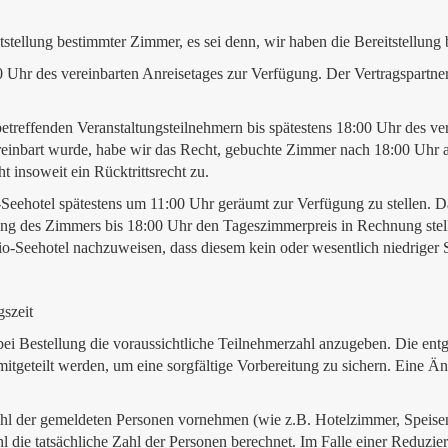
stellung bestimmter Zimmer, es sei denn, wir haben die Bereitstellung b
hr des vereinbarten Anreisetages zur Verfügung. Der Vertragspartner h
treffenden Veranstaltungsteilnehmern bis spätestens 18:00 Uhr des ve
ereinbart wurde, habe wir das Recht, gebuchte Zimmer nach 18:00 Uhr a
t insoweit ein Rücktrittsrecht zu.
Seehotel spätestens um 11:00 Uhr geräumt zur Verfügung zu stellen. 
ung des Zimmers bis 18:00 Uhr den Tageszimmerpreis in Rechnung stel
Bio-Seehotel nachzuweisen, dass diesem kein oder wesentlich niedriger 
szeit
l bei Bestellung die voraussichtliche Teilnehmerzahl anzugeben. Die en
mitgeteilt werden, um eine sorgfältige Vorbereitung zu sichern. Eine 
ahl der gemeldeten Personen vornehmen (wie z.B. Hotelzimmer, Speise
l die tatsächliche Zahl der Personen berechnet. Im Falle einer Reduzie