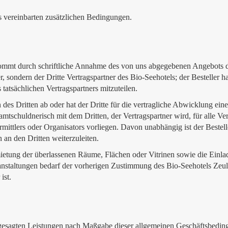
ss vereinbarten zusätzlichen Bedingungen.
ommt durch schriftliche Annahme des von uns abgegebenen Angebots dur
, sondern der Dritte Vertragspartner des Bio-Seehotels; der Besteller ha
atsächlichen Vertragspartners mitzuteilen.
des Dritten ab oder hat der Dritte für die vertragliche Abwicklung ein
esamtschuldnerisch mit dem Dritten, der Vertragspartner wird, für alle 
mittlers oder Organisators vorliegen. Davon unabhängig ist der Bestelle
an den Dritten weiterzuleiten.
ietung der überlassenen Räume, Flächen oder Vitrinen sowie die Einl
ranstaltungen bedarf der vorherigen Zustimmung des Bio-Seehotels Ze
ist.
 zugesagten Leistungen nach Maßgabe dieser allgemeinen Geschäftsbedin