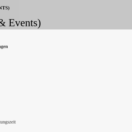
NTS)
& Events)
ngen
ungszeit