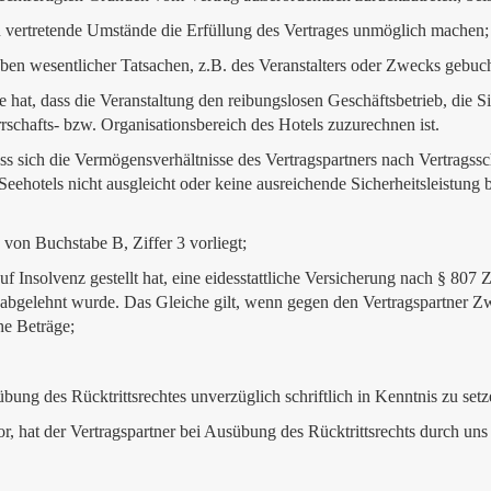
 vertretende Umstände die Erfüllung des Vertrages unmöglich machen;
aben wesentlicher Tatsachen, z.B. des Veranstalters oder Zwecks gebuc
at, dass die Veranstaltung den reibungslosen Geschäftsbetrieb, die Si
rschafts- bzw. Organisationsbereich des Hotels zuzurechnen ist.
 sich die Vermögensverhältnisse des Vertragspartners nach Vertragssch
Seehotels nicht ausgleicht oder keine ausreichende Sicherheitsleistung
von Buchstabe B, Ziffer 3 vorliegt;
uf Insolvenz gestellt hat, eine eidesstattliche Versicherung nach § 80
abgelehnt wurde. Das Gleiche gilt, wenn gegen den Vertragspartner Z
he Beträge;
ung des Rücktrittsrechtes unverzüglich schriftlich in Kenntnis zu setz
or, hat der Vertragspartner bei Ausübung des Rücktrittsrechts durch un