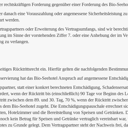
der rechtskräftigen Forderung gegenüber einer Forderung des Bio-Seeho
oder danach eine Vorauszahlung oder angemessene Sicherheitsleistung 
art werden.
rtragspartners oder Erweiterung des Vertragsumfangs, sind wir berecht
tung im Sinne der vorstehenden Ziffer 7. oder eine Anhebung der im Ve
ung zu verlangen.
eitiges Rücktrittsrecht ein. Hierfür gelten die nachfolgenden Bestimmu
 Reservierung hat das Bio-Seehotel Anspruch auf angemessene Entschädi
spartner, statt einer konkret berechneten Entschädigung, Schadensersa
dert, wenn der Rücktritt bis (einschließlich) 90 Tage vor Beginn des 
ritt zwischen dem 89. und 30. Tag, 70 %, wenn der Rücktritt zwische
s dem Bio-Seehotel zugeht. Die Entschädigungspauschale errechnet sich
ten, Hotelzimmer und die Bereitstellung von Speisen und Getränken. De
och kein Betrag für Speisen und Getränke vertraglich vereinbart war, wi
tes zu Grunde gelegt. Dem Vertragspartner steht der Nachweis frei, d