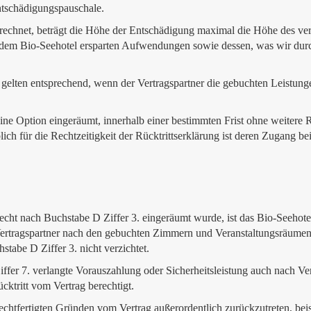
Entschädigungspauschale.
echnet, beträgt die Höhe der Entschädigung maximal die Höhe des vertr
 dem Bio-Seehotel ersparten Aufwendungen sowie dessen, was wir dur
elten entsprechend, wenn der Vertragspartner die gebuchten Leistungen
ine Option eingeräumt, innerhalb einer bestimmten Frist ohne weitere 
h für die Rechtzeitigkeit der Rücktrittserklärung ist deren Zugang be
echt nach Buchstabe D Ziffer 3. eingeräumt wurde, ist das Bio-Seehotel 
ertragspartner nach den gebuchten Zimmern und Veranstaltungsräumen 
stabe D Ziffer 3. nicht verzichtet.
fer 7. verlangte Vorauszahlung oder Sicherheitsleistung auch nach Ver
ücktritt vom Vertrag berechtigt.
rechtfertigten Gründen vom Vertrag außerordentlich zurückzutreten, beis