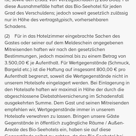
ist, sowie den Ersatz von Verzugsschäden (§ 286 BGB). Für
diese Ausnahmefälle haftet das Bio-Seehotel für jeden
Grad des Verschuldens; jedoch soweit gesetzlich zulässig
nur in Höhe des vertragstypisch, vorhersehbaren
Schadens.
(2) Für in das Hotelzimmer eingebrachte Sachen des
Gastes oder seiner auf dem Meldeschein angegebenen
Mitreisenden haften wir nach den gesetzlichen
Bestimmungen, jedoch maximal bis zu einem Betrag von
3.500,00 € je Aufenthalt. Für Wertgegenstände (Schmuck,
Bargeld etc.) ist die Haftung auf insgesamt 800,00 € pro
Aufenthalt begrenzt, soweit die Wertgegenstände nicht in
unserem Hotelsafe eingelagert werden. Bei Einlagerung in
den Hotelsafe haften wir maximal in Höhe der durch die
abgeschlossene Diebstahlversicherung im Schadensfall
ausgekehrten Summe. Dem Gast und seinen Mitreisenden
empfehlen wir, Wertgegenstände immer in unserem
Hotelsafe verwahren zu lassen. Bringen unsere Gäste
Gegenstände in öffentlich zugängliche Räume / Außen-
Areale des Bio-Seehotels ein, haben sie auf diese