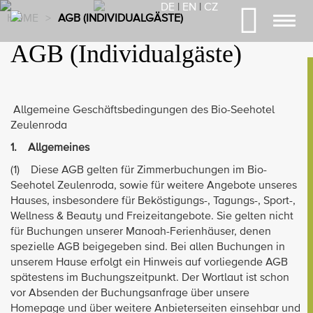
DE
|
EN
|
CZ
HOME
>
AGB (INDIVIDUALGÄSTE)
Toggl
navig
AGB (Individualgäste)
Allgemeine Geschäftsbedingungen des Bio-Seehotel
Zeulenroda
1. Allgemeines
(1) Diese AGB gelten für Zimmerbuchungen im Bio-
Seehotel Zeulenroda, sowie für weitere Angebote unseres
Hauses, insbesondere für Beköstigungs-, Tagungs-, Sport-,
Wellness & Beauty und Freizeitangebote. Sie gelten nicht
für Buchungen unserer Manoah-Ferienhäuser, denen
spezielle AGB beigegeben sind. Bei allen Buchungen in
unserem Hause erfolgt ein Hinweis auf vorliegende AGB
spätestens im Buchungszeitpunkt. Der Wortlaut ist schon
vor Absenden der Buchungsanfrage über unsere
Homepage und über weitere Anbieterseiten einsehbar und