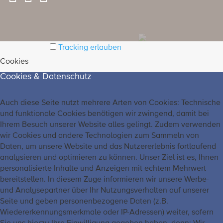
Tracking erlauben
Cookies
Cookies & Datenschutz
Auch diese Seite nutzt mehrere Arten von Cookies: Technische
und funktionale Cookies benötigen wir zwingend, damit bei
Ihrem Besuch unserer Website alles gelingt. Zudem verwenden
wir Cookies und andere Technologien zum Sammeln von
Daten, um unsere Website und das Nutzererlebnis fortlaufend
analysieren und optimieren zu können. Unser Ziel ist es, Ihnen
personalisierte Inhalte und Anzeigen mit echtem Mehrwert
bereitstellen. In diesem Zuge informieren wir unsere Werbe-
und Analysepartner über Ihr Nutzungsverhalten auf unserer
Seite und geben personenbezogene Daten (z.B.
Wiedererkennungsmerkmale oder IP-Adressen) weiter, sofern