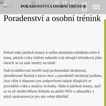
DE
|
EN
|
CZ
HOME
>
PORADENSTVÍ A OSOBNÍ TRÉNINK
Toggl
naviga
Poradenství a osobní trénink
Pokud máte jakékoli dotazy k našim aktuálním nabídkám nebo k
tomu, jakými cviky můžete nahradit svůj stávající tréninkový plán,
obraťte se na naše trenéry na místě.
Naši kvalifikovaní trenéři mají profesionální zkušenosti,
akreditované školení a know-how a pravidelně obcházejí podlahu.
Jsou vždy k dispozici pro zodpovězení otázek týkajících se
provádění cviků a analýzy techniky. Máte-li jakékoli dotazy, stačí
se na ně obrátit během dohledu na ploše! Péče o zákazníky a
jejich spokojenost je pro nás velmi důležitá!