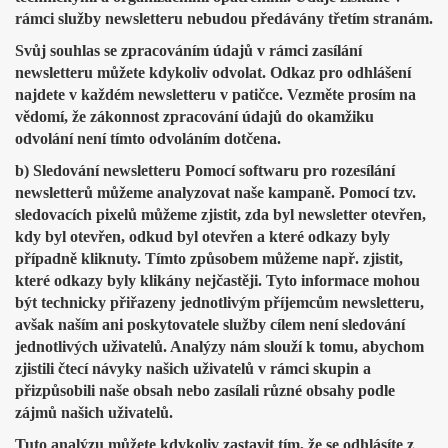
rámci služby newsletteru nebudou předávány třetím stranám.
Svůj souhlas se zpracováním údajů v rámci zasílání
newsletteru můžete kdykoliv odvolat. Odkaz pro odhlášení
najdete v každém newsletteru v patičce. Vezměte prosím na
vědomí, že zákonnost zpracování údajů do okamžiku
odvolání není tímto odvoláním dotčena.
b) Sledování newsletteru Pomocí softwaru pro rozesílání
newsletterů můžeme analyzovat naše kampaně. Pomocí tzv.
sledovacích pixelů můžeme zjistit, zda byl newsletter otevřen,
kdy byl otevřen, odkud byl otevřen a které odkazy byly
případně kliknuty. Tímto způsobem můžeme např. zjistit,
které odkazy byly klikány nejčastěji. Tyto informace mohou
být technicky přiřazeny jednotlivým příjemcům newsletteru,
avšak naším ani poskytovatele služby cílem není sledování
jednotlivých uživatelů. Analýzy nám slouží k tomu, abychom
zjistili čtecí návyky našich uživatelů v rámci skupin a
přizpůsobili naše obsah nebo zasílali různé obsahy podle
zájmů našich uživatelů.
Tuto analýzu můžete kdykoliv zastavit tím, že se odhlásíte z