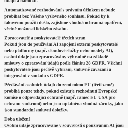
údajů a námitku.
Automatizované rozhodování s právním účinkem nebude
probíhat bez Vašeho výslovného souhlasu. Pokud by k
takovému použití došlo, zajistíme vhodná ochranná opatření,
včetně možnosti lidského zásahu.
Zpracovatelé a poskytovatelé třetích stran
Pokud jsou do používání AI zapojeni externí poskytovatelé
nebo platformy (např. cloudové služby nebo modely AI),
osobní údaje jsou zpracovávány výhradně na základě
smlouvy o zpracování údajů podle článku 28 GDPR. Všichni
poskytovatelé jsou pečlivě vybíráni, smluvně zavázáni a
integrováni v souladu s GDPR.
Předávání osobních údajů do zemí mimo EU (třetí země)
probíhá pouze tehdy, pokud existuje rozhodnutí Evropské
komise o odpovídající ochraně (např. rámec EU-USA pro
ochranu soukromí) nebo jsou uplatněna vhodná záruky, jako
jsou standardní smluvní doložky.
Doba uložení
Osobní údaje zpracovávané v souvislosti s používáním AI jsou