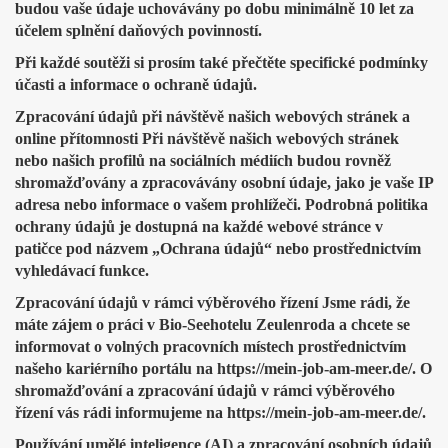
budou vaše údaje uchovávány po dobu minimálně 10 let za
účelem splnění daňových povinností.
Při každé soutěži si prosím také přečtěte specifické podmínky
účasti a informace o ochraně údajů.
Zpracování údajů při návštěvě našich webových stránek a
online přítomnosti Při návštěvě našich webových stránek
nebo našich profilů na sociálních médiích budou rovněž
shromažďovány a zpracovávány osobní údaje, jako je vaše IP
adresa nebo informace o vašem prohlížeči. Podrobná politika
ochrany údajů je dostupná na každé webové stránce v
patičce pod názvem „Ochrana údajů“ nebo prostřednictvím
vyhledávací funkce.
Zpracování údajů v rámci výběrového řízení Jsme rádi, že
máte zájem o práci v Bio-Seehotelu Zeulenroda a chcete se
informovat o volných pracovních místech prostřednictvím
našeho kariérního portálu na https://mein-job-am-meer.de/. O
shromažďování a zpracování údajů v rámci výběrového
řízení vás rádi informujeme na https://mein-job-am-meer.de/.
Používání umělé inteligence (AI) a zpracování osobních údajů