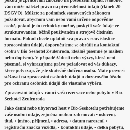
pokud je zpracování založeno na posouzení zájmů. Nakonec
vám může náležet právo na přenositelnost údajů (článek 20
DSGVO). Můžete za podmínek stanovených zákonem
požadovat, abychom vám nebo vámi určené odpovědné
osobě, pokud je to technicky možné, poskytli vaše údaje ve
strukturovaném, běžně používaném a strojově čitelném
formátu. Pokud chcete uplatnit svá práva v souvislosti se
zpracováním údajů, doporučujeme se obrátit na kontaktní
osobu v Bio-Seehotel Zeulenroda, ideálně písemně (e-mailem
nebo dopisem). V případě žádosti nebo výzvy, která není
písemná, si vyhrazujeme právo požadovat od vás důkazy,
které potvrzují, že jste skutečně dotčená osoba. Máte právo si
stěžovat na zpracování osobních údajů u dozorového úřadu
pro ochranu osobních údajů dle vlastního výběru.
Zpracování údajů v rámci vaší rezervace nebo pobytu v Bio-
Seehotel Zeulenroda
Jako denní nebo ubytovací host v Bio-Seehotelu potřebujeme
vaše osobní údaje, zejména mohou zahrnovat: • oslovení,
titul, • jméno, příjmení, • adresa, • datum narození, •
registrační značka vozidla, • kontaktní údaje, • délka pobytu,