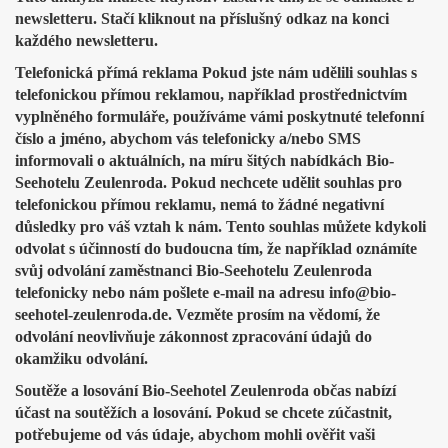
newsletteru. Stačí kliknout na příslušný odkaz na konci
každého newsletteru.
Telefonická přímá reklama Pokud jste nám udělili souhlas s
telefonickou přímou reklamou, například prostřednictvím
vyplněného formuláře, používáme vámi poskytnuté telefonní
číslo a jméno, abychom vás telefonicky a/nebo SMS
informovali o aktuálních, na míru šitých nabídkách Bio-
Seehotelu Zeulenroda. Pokud nechcete udělit souhlas pro
telefonickou přímou reklamu, nemá to žádné negativní
důsledky pro váš vztah k nám. Tento souhlas můžete kdykoli
odvolat s účinností do budoucna tím, že například oznámíte
svůj odvolání zaměstnanci Bio-Seehotelu Zeulenroda
telefonicky nebo nám pošlete e-mail na adresu info@bio-
seehotel-zeulenroda.de. Vezměte prosím na vědomí, že
odvolání neovlivňuje zákonnost zpracování údajů do
okamžiku odvolání.
Soutěže a losování Bio-Seehotel Zeulenroda občas nabízí
účast na soutěžích a losování. Pokud se chcete zúčastnit,
potřebujeme od vás údaje, abychom mohli ověřit vaši