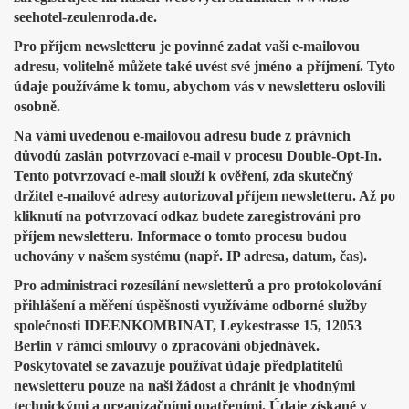
seehotel-zeulenroda.de.
Pro příjem newsletteru je povinné zadat vaši e-mailovou
adresu, volitelně můžete také uvést své jméno a příjmení. Tyto
údaje používáme k tomu, abychom vás v newsletteru oslovili
osobně.
Na vámi uvedenou e-mailovou adresu bude z právních
důvodů zaslán potvrzovací e-mail v procesu Double-Opt-In.
Tento potvrzovací e-mail slouží k ověření, zda skutečný
držitel e-mailové adresy autorizoval příjem newsletteru. Až po
kliknutí na potvrzovací odkaz budete zaregistrováni pro
příjem newsletteru. Informace o tomto procesu budou
uchovány v našem systému (např. IP adresa, datum, čas).
Pro administraci rozesílání newsletterů a pro protokolování
přihlášení a měření úspěšnosti využíváme odborné služby
společnosti IDEENKOMBINAT, Leykestrasse 15, 12053
Berlín v rámci smlouvy o zpracování objednávek.
Poskytovatel se zavazuje používat údaje předplatitelů
newsletteru pouze na naši žádost a chránit je vhodnými
technickými a organizačními opatřeními. Údaje získané v