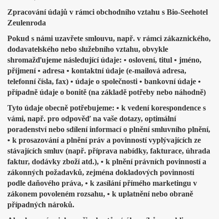
Zpracování údajů v rámci obchodního vztahu s Bio-Seehotel
Zeulenroda
Pokud s námi uzavřete smlouvu, např. v rámci zákaznického,
dodavatelského nebo služebního vztahu, obvykle
shromažďujeme následující údaje: • oslovení, titul • jméno,
příjmení • adresa • kontaktní údaje (e-mailová adresa,
telefonní čísla, fax) • údaje o společnosti • bankovní údaje •
případně údaje o bonitě (na základě potřeby nebo náhodně)
Tyto údaje obecně potřebujeme: • k vedení korespondence s
vámi, např. pro odpověď na vaše dotazy, optimální
poradenství nebo sdílení informací o plnění smluvního plnění,
• k prosazování a plnění práv a povinností vyplývajících ze
stávajících smluv (např. příprava nabídky, fakturace, úhrada
faktur, dodávky zboží atd.), • k plnění právních povinností a
zákonných požadavků, zejména dokladových povinností
podle daňového práva, • k zasílání přímého marketingu v
zákonem povoleném rozsahu, • k uplatnění nebo obraně
případných nároků.