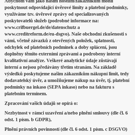
Abychom vám jako našim hostům/zákazníkům mohli
poskytnout odpovídající úvěrové limity a platební podmínky,
využíváme tzv. úvěrové zprávy od specializovaných
poskytovatelů služeb (podrobné informace na:
www.crifbuergel.de/de/datenschutz a
www.creditreform.de/eu-dsgvo). Naše obchodní zkušenosti s
vámi, včetně závazků z otevřených položek, splatností,
odchylek od platebních podmínek a doby splácení, jsou
doplněny těmito externími zprávami a podrobeny interní
kvalitativní analýze. Veškeré analytické údaje zůstávají
interní a nejsou předávány třetím stranám. Na základě
výsledků poskytujeme našim zákazníkům nákupní limit, tedy
dodavatelský úvěr, a umožňujeme nákup na úvěr, tj. platební
podmínky na inkaso (SEPA inkaso) nebo na fakturu s
platebním termínem.
Zpracování vašich údajů se opírá o:
Nezbytnost v rámci uzavření a/nebo plnění smlouvy (dle čl. 6
odst. 1 písm. b GDPR),
Plnění právních povinností (dle čl. 6 odst. 1 písm. c DSGVO)