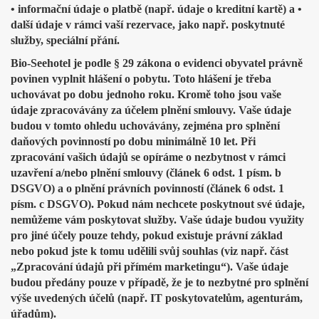
• informační údaje o platbě (např. údaje o kreditní kartě) a •
další údaje v rámci vaší rezervace, jako např. poskytnuté
služby, speciální přání.
Bio-Seehotel je podle § 29 zákona o evidenci obyvatel právně
povinen vyplnit hlášení o pobytu. Toto hlášení je třeba
uchovávat po dobu jednoho roku. Kromě toho jsou vaše
údaje zpracovávány za účelem plnění smlouvy. Vaše údaje
budou v tomto ohledu uchovávány, zejména pro splnění
daňových povinností po dobu minimálně 10 let. Při
zpracování vašich údajů se opíráme o nezbytnost v rámci
uzavření a/nebo plnění smlouvy (článek 6 odst. 1 písm. b
DSGVO) a o plnění právních povinností (článek 6 odst. 1
písm. c DSGVO). Pokud nám nechcete poskytnout své údaje,
nemůžeme vám poskytovat služby. Vaše údaje budou využity
pro jiné účely pouze tehdy, pokud existuje právní základ
nebo pokud jste k tomu udělili svůj souhlas (viz např. část
„Zpracování údajů při přímém marketingu“). Vaše údaje
budou předány pouze v případě, že je to nezbytné pro splnění
výše uvedených účelů (např. IT poskytovatelům, agenturám,
úřadům).