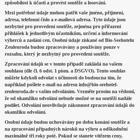
způsobilost k účasti a provést soutěže a losování.
Mezi potřebné údaje mohou patřit vaše jméno, příjmení,
adresa, telefonní číslo a e-mailová adresa. Tyto údaje jsou
nezbytné pro provedení soutěže, zejména pro přiřazení
přihlášek k jednotlivým účastníkům, určení a informování
výherců a zaslání cen. Osobní údaje získané od Bio-Seehotelu
Zeulenroda budou zpracovávány a používány pouze v
rozsahu, který je nezbytný pro provedení soutěže.
Zpracování údajů se v tomto případě zakládá na vašem
souhlasu (dle čl. 6 odst. 1 písm. a DSGVO). Tento souhlas
můžete kdykoli odvolat s účinností do budoucna tím, že
například pošlete e-mail na adresu info@bio-seehotel-
zeulenroda.de s vaším odvoláním. Vezměte prosím na vědomí,
že od okamžiku odvolání nebude možné se na soutěži nadále
podílet. Odvolání neovlivňuje zákonnost zpracování údajů do
okamžiku odvolání.
Osobní údaje budou uchovávány po dobu konání soutěže a
na zpracování případných nároků na výhru a odškodnění
maximálně tři roky poté. Pokud se stanete vítězem ceny,