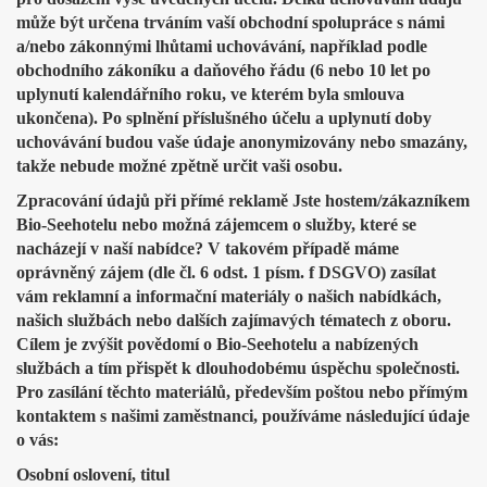
může být určena trváním vaší obchodní spolupráce s námi
a/nebo zákonnými lhůtami uchovávání, například podle
obchodního zákoníku a daňového řádu (6 nebo 10 let po
uplynutí kalendářního roku, ve kterém byla smlouva
ukončena). Po splnění příslušného účelu a uplynutí doby
uchovávání budou vaše údaje anonymizovány nebo smazány,
takže nebude možné zpětně určit vaši osobu.
Zpracování údajů při přímé reklamě Jste hostem/zákazníkem
Bio-Seehotelu nebo možná zájemcem o služby, které se
nacházejí v naší nabídce? V takovém případě máme
oprávněný zájem (dle čl. 6 odst. 1 písm. f DSGVO) zasílat
vám reklamní a informační materiály o našich nabídkách,
našich službách nebo dalších zajímavých tématech z oboru.
Cílem je zvýšit povědomí o Bio-Seehotelu a nabízených
službách a tím přispět k dlouhodobému úspěchu společnosti.
Pro zasílání těchto materiálů, především poštou nebo přímým
kontaktem s našimi zaměstnanci, používáme následující údaje
o vás:
Osobní oslovení, titul