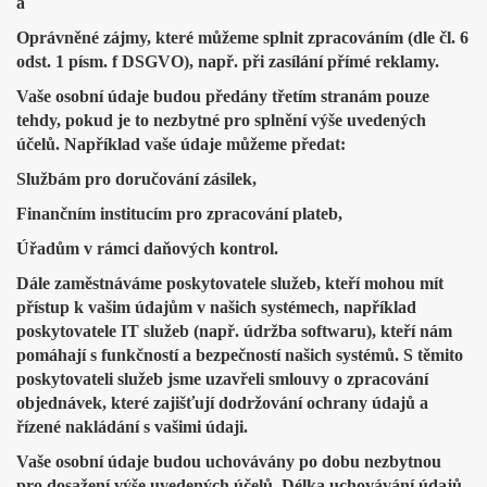
a
Oprávněné zájmy, které můžeme splnit zpracováním (dle čl. 6
odst. 1 písm. f DSGVO), např. při zasílání přímé reklamy.
Vaše osobní údaje budou předány třetím stranám pouze
tehdy, pokud je to nezbytné pro splnění výše uvedených
účelů. Například vaše údaje můžeme předat:
Službám pro doručování zásilek,
Finančním institucím pro zpracování plateb,
Úřadům v rámci daňových kontrol.
Dále zaměstnáváme poskytovatele služeb, kteří mohou mít
přístup k vašim údajům v našich systémech, například
poskytovatele IT služeb (např. údržba softwaru), kteří nám
pomáhají s funkčností a bezpečností našich systémů. S těmito
poskytovateli služeb jsme uzavřeli smlouvy o zpracování
objednávek, které zajišťují dodržování ochrany údajů a
řízené nakládání s vašimi údaji.
Vaše osobní údaje budou uchovávány po dobu nezbytnou
pro dosažení výše uvedených účelů. Délka uchovávání údajů