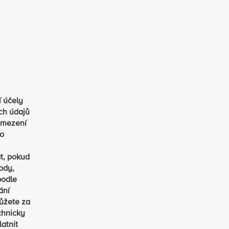
í účely
ch údajů
omezení
ho
t, pokud
ody,
podle
ání
ůžete za
chnicky
atnit