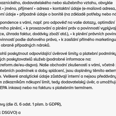
ákaznického, dodavatelského nebo služebního vztahu, obvykle
l • jméno, příjmení • adresa • kontaktní údaje (e-mailová adresa,
kovní údaje • případně údaje o bonitě (na základě potřeby nebo 
spondence s vámi, např. pro odpověď na vaše dotazy, optimální
ního plnění, • k prosazování a plnění práv a povinností vyplývaj
ce, úhrada faktur, dodávky zboží atd.), • k plnění právních povin
nností podle daňového práva, • k zasílání přímého marketingu
 obraně případných nároků.
i poskytnout odpovídající úvěrové limity a platební podmínky
ých poskytovatelů služeb (podrobné informace na:
reform.de/eu-dsgvo). Naše obchodní zkušenosti s vámi, včetně
latebních podmínek a doby splácení, jsou doplněny těmito exter
e. Veškeré analytické údaje zůstávají interní a nejsou předávány
m zákazníkům nákupní limit, tedy dodavatelský úvěr, a umožňu
SEPA inkaso) nebo na fakturu s platebním termínem.
 (dle čl. 6 odst. 1 písm. b GDPR),
. c DSGVO) a