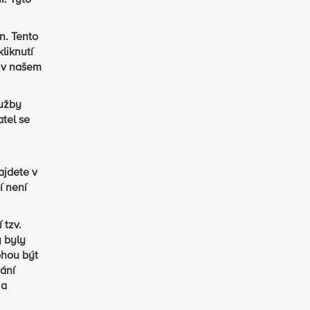
í. Tyto
n. Tento
liknutí
y v našem
lužby
tel se
ajdete v
í není
 tzv.
y byly
ohou být
vání
 a