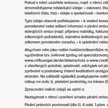
Pokud s námi uzavřete smlouvu, např. v rámci z
shromažďujeme následující údaje: • oslovení, titu
telefonní čísla, fax) • údaje o společnosti • ban
Tyto údaje obecně potřebujeme: • k vedení kore
poradenství nebo sdílení informací o plnění smluv
stávajících smluv (např. příprava nabídky, faktura
zákonných požadavků, zejména dokladových povi
zákonem povoleném rozsahu, • k uplatnění nebo
Abychom vám jako našim hostům/zákazníkům mohl
využíváme tzv. úvěrové zprávy od specializovan
www.crifbuergel.de/de/datenschutz a www.credit
z otevřených položek, splatností, odchylek od p
zprávami a podrobeny interní kvalitativní analýz
stranám. Na základě výsledků poskytujeme naši
nákup na úvěr, tj. platební podmínky na inkaso (
Zpracování vašich údajů se opírá o:
Nezbytnost v rámci uzavření a/nebo plnění smlouvy
Plnění právních povinností (dle čl. 6 odst. 1 písm