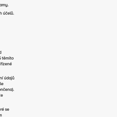
lamy.
h účelů.
d
S těmito
 řízené
ní údajů
le
ončena).
že
ré se
m