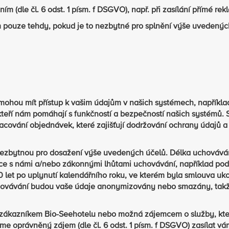
 (dle čl. 6 odst. 1 písm. f DSGVO), např. při zasílání přímé rek
 pouze tehdy, pokud je to nezbytné pro splnění výše uvedenýc
mohou mít přístup k vašim údajům v našich systémech, napříkla
 kteří nám pomáhají s funkčností a bezpečností našich systémů. 
acování objednávek, které zajišťují dodržování ochrany údajů a
ezbytnou pro dosažení výše uvedených účelů. Délka uchovává
ce s námi a/nebo zákonnými lhůtami uchovávání, například pod
 let po uplynutí kalendářního roku, ve kterém byla smlouva uk
uchovávání budou vaše údaje anonymizovány nebo smazány, tak
m/zákazníkem Bio-Seehotelu nebo možná zájemcem o služby, kte
e oprávněný zájem (dle čl. 6 odst. 1 písm. f DSGVO) zasílat vá