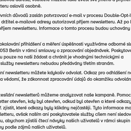
ailovou adresu, volitelně můžete také uvést své jméno a příjmen
eru oslovili osobně.
ních důvodů zaslán potvrzovací e-mail v procesu Double-Opt-I
 držitel e-mailové adresy autorizoval příjem newsletteru. Až po k
 příjem newsletteru. Informace o tomto procesu budou uchován
otokolování přihlášení a měření úspěšnosti využíváme odborné s
053 Berlín v rámci smlouvy o zpracování objednávek. Poskytova
ru pouze na naši žádost a chránit je vhodnými technickými a
i služby newsletteru nebudou předávány třetím stranám.
ání newsletteru můžete kdykoliv odvolat. Odkaz pro odhlášení n
a vědomí, že zákonnost zpracování údajů do okamžiku odvolán
ozesílání newsletterů můžeme analyzovat naše kampaně. Pomocí
etter otevřen, kdy byl otevřen, odkud byl otevřen a které odkaz
jistit, které odkazy byly klikány nejčastěji. Tyto informace m
etteru, avšak naším ani poskytovatele služby cílem není sledo
, abychom zjistili čtecí návyky našich uživatelů v rámci skupin
hy podle zájmů našich uživatelů.