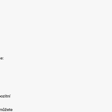
e:
ozitní
 můžete