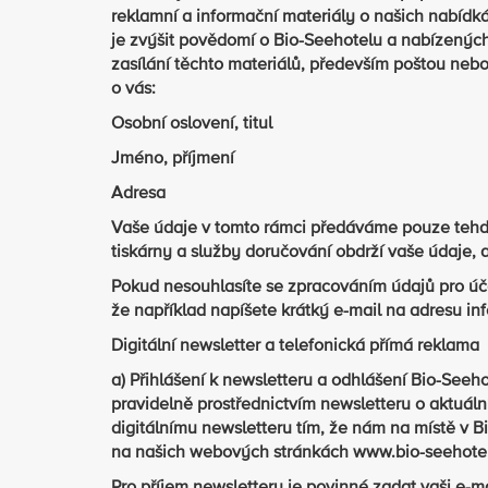
reklamní a informační materiály o našich nabídk
je zvýšit povědomí o Bio-Seehotelu a nabízených
zasílání těchto materiálů, především poštou ne
o vás:
Osobní oslovení, titul
Jméno, příjmení
Adresa
Vaše údaje v tomto rámci předáváme pouze tehdy
tiskárny a služby doručování obdrží vaše údaje, 
Pokud nesouhlasíte se zpracováním údajů pro úče
že například napíšete krátký e-mail na adresu i
Digitální newsletter a telefonická přímá reklama
a) Přihlášení k newsletteru a odhlášení Bio-See
pravidelně prostřednictvím newsletteru o aktuál
digitálnímu newsletteru tím, že nám na místě v B
na našich webových stránkách www.bio-seehotel