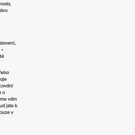
nroda,
rávo
slovení,
 •
té
třeba
aje
cování
a o
žeme vám
d jste k
pouze v