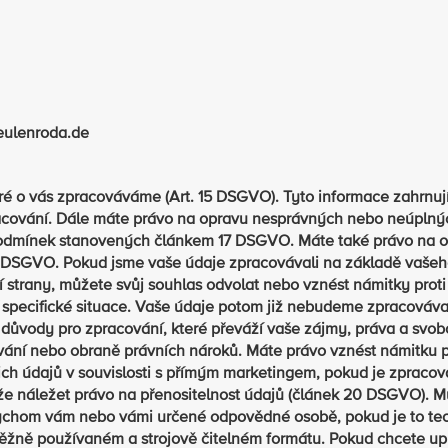
eulenroda.de
ré o vás zpracováváme (Art. 15 DSGVO). Tyto informace zahrnuj
racování. Dále máte právo na opravu nesprávných nebo neúplný
podmínek stanovených článkem 17 DSGVO. Máte také právo na 
8 DSGVO. Pokud jsme vaše údaje zpracovávali na základě vaše
strany, můžete svůj souhlas odvolat nebo vznést námitky proti
í specifické situace. Vaše údaje potom již nebudeme zpracováva
ůvody pro zpracování, které převáží vaše zájmy, práva a svob
vání nebo obraně právních nároků. Máte právo vznést námitku 
ich údajů v souvislosti s přímým marketingem, pokud je zpracov
 náležet právo na přenositelnost údajů (článek 20 DSGVO). M
chom vám nebo vámi určené odpovědné osobě, pokud je to te
ěžně používaném a strojově čitelném formátu. Pokud chcete upl