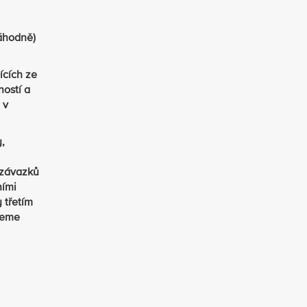
náhodně)
ících ze
ností a
 v
,
 závazků
ními
 třetím
jeme