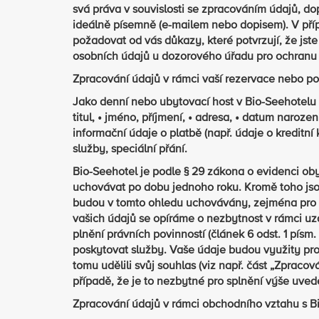
svá práva v souvislosti se zpracováním údajů, d
ideálně písemně (e-mailem nebo dopisem). V pří
požadovat od vás důkazy, které potvrzují, že jst
osobních údajů u dozorového úřadu pro ochranu 
Zpracování údajů v rámci vaší rezervace nebo p
Jako denní nebo ubytovací host v Bio-Seehotelu
titul, • jméno, příjmení, • adresa, • datum narozen
informační údaje o platbě (např. údaje o kreditní 
služby, speciální přání.
Bio-Seehotel je podle § 29 zákona o evidenci oby
uchovávat po dobu jednoho roku. Kromě toho js
budou v tomto ohledu uchovávány, zejména pro s
vašich údajů se opíráme o nezbytnost v rámci uz
plnění právních povinností (článek 6 odst. 1 p
poskytovat služby. Vaše údaje budou využity pro
tomu udělili svůj souhlas (viz např. část „Zprac
případě, že je to nezbytné pro splnění výše uve
Zpracování údajů v rámci obchodního vztahu s B