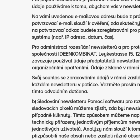
Pro příjem newsletteru je povinné zadat vaši e-m
údaje používáme k tomu, abychom vás v newslett
Na vámi uvedenou e-mailovou adresu bude z práv
potvrzovací e-mail slouží k ověření, zda skutečný
na potvrzovací odkaz budete zaregistrováni pro
systému (např. IP adresa, datum, čas).
Pro administraci rozesílání newsletterů a pro pr
společnosti IDEENKOMBINAT, Leykestrasse 15, 12
zavazuje používat údaje předplatitelů newslette
organizačními opatřeními. Údaje získané v rámc
Svůj souhlas se zpracováním údajů v rámci zasíl
každém newsletteru v patičce. Vezměte prosím n
tímto odvoláním dotčena.
b) Sledování newsletteru Pomocí softwaru pro r
sledovacích pixelů můžeme zjistit, zda byl newsl
případně kliknuty. Tímto způsobem můžeme např. z
technicky přiřazeny jednotlivým příjemcům newsl
jednotlivých uživatelů. Analýzy nám slouží k tomu
přizpůsobili naše obsah nebo zasílali různé obsa