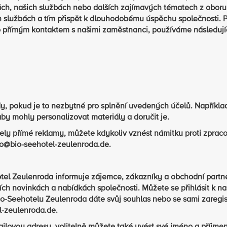
ách, našich službách nebo dalších zajímavých tématech z oboru
 službách a tím přispět k dlouhodobému úspěchu společnosti. 
bo přímým kontaktem s našimi zaměstnanci, používáme následují
, pokud je to nezbytné pro splnění uvedených účelů. Napříkla
aby mohly personalizovat materiály a doručit je.
ly přímé reklamy, můžete kdykoliv vznést námitku proti zpraco
nfo@bio-seehotel-zeulenroda.de.
hotel Zeulenroda informuje zájemce, zákazníky a obchodní partn
ních novinkách a nabídkách společnosti. Můžete se přihlásit k 
io-Seehotelu Zeulenroda dáte svůj souhlas nebo se sami zaregis
-zeulenroda.de.