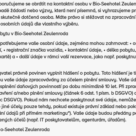
oporučujeme se obrátit na kontaktní osobu v Bio-Seehotel Zeule
padě žádosti nebo výzvy, která není písemná, si vyhrazujeme p
e skutečně dotčená osoba. Máte právo si stěžovat na zpracování
osobních údajů dle vlastního výběru.
obytu v Bio-Seehotel Zeulenroda
 potřebujeme vaše osobní údaje, zejména mohou zahrnovat: • o
í, • registrační značka vozidla, • kontaktní údaje, • délka pobytu,
kartě) a • další údaje v rámci vaší rezervace, jako např. poskytnu
vatel právně povinen vyplnit hlášení o pobytu. Toto hlášení je 
ou vaše údaje zpracovávány za účelem plnění smlouvy. Vaše úd
plnění daňových povinností po dobu minimálně 10 let. Při zpra
avření a/nebo plnění smlouvy (článek 6 odst. 1 písm. b DSGVO) 
ísm. c DSGVO). Pokud nám nechcete poskytnout své údaje, nemů
 jiné účely pouze tehdy, pokud existuje právní základ nebo poku
ování údajů při přímém marketingu“). Vaše údaje budou předány 
dených účelů (např. IT poskytovatelům, agenturám, úřadům).
io-Seehotel Zeulenroda