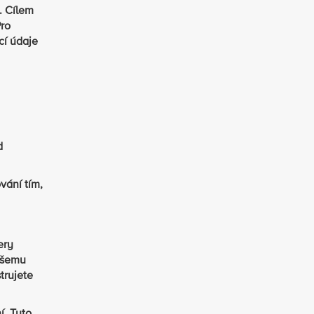
. Cílem
Pro
cí údaje
d
vání tím,
ery
našemu
trujete