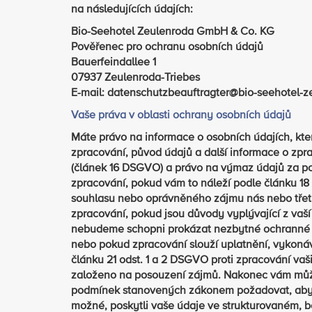
na následujících údajích:
Bio-Seehotel Zeulenroda GmbH & Co. KG
Pověřenec pro ochranu osobních údajů
Bauerfeindallee 1
07937 Zeulenroda-Triebes
E-mail: datenschutzbeauftragter@bio-seehotel-z
Vaše práva v oblasti ochrany osobních údajů
Máte právo na informace o osobních údajích, kte
zpracování, původ údajů a další informace o zp
(článek 16 DSGVO) a právo na výmaz údajů za 
zpracování, pokud vám to náleží podle článku 1
souhlasu nebo oprávněného zájmu nás nebo třetí 
zpracování, pokud jsou důvody vyplývající z vaš
nebudeme schopni prokázat nezbytné ochranné d
nebo pokud zpracování slouží uplatnění, vykoná
článku 21 odst. 1 a 2 DSGVO proti zpracování vaš
založeno na posouzení zájmů. Nakonec vám může
podmínek stanovených zákonem požadovat, aby
možné, poskytli vaše údaje ve strukturovaném, b