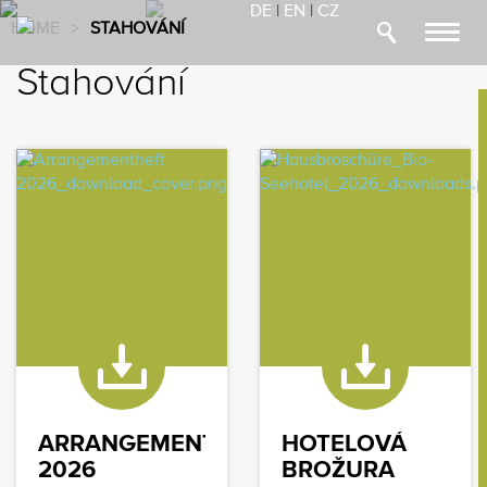
DE
|
EN
|
CZ
HOME
>
STAHOVÁNÍ
Toggl
navig
Stahování
ARRANGEMENTS
HOTELOVÁ
2026
BROŽURA