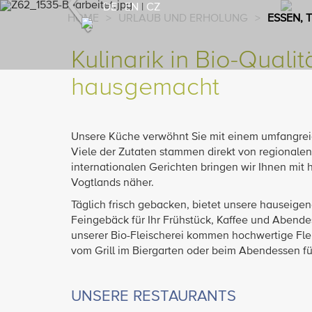
Previous
DE
|
EN
|
CZ
HOME
>
URLAUB UND ERHOLUNG
>
ESSEN, 
Kulinarik in Bio-Quali
hausgemacht
Unsere Küche verwöhnt Sie mit einem umfangreic
Viele der Zutaten stammen direkt von regionalen
internationalen Gerichten bringen wir Ihnen m
Vogtlands näher.
Täglich frisch gebacken, bietet unsere hauseige
Feingebäck für Ihr Frühstück, Kaffee und Abend
unserer Bio-Fleischerei kommen hochwertige Flei
vom Grill im Biergarten oder beim Abendessen f
UNSERE RESTAURANTS