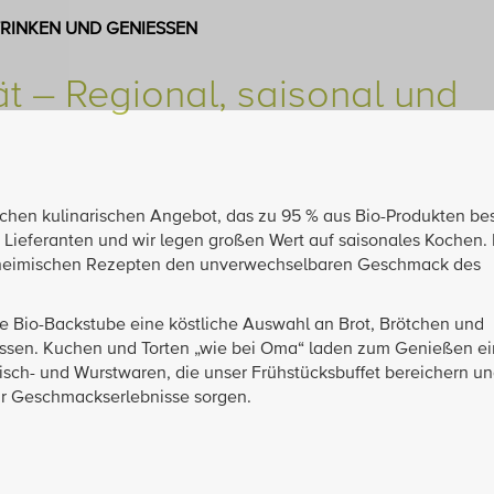
TRINKEN UND GENIESSEN
tät – Regional, saisonal und
hen kulinarischen Angebot, das zu 95 % aus Bio-Produkten bes
 Lieferanten und wir legen großen Wert auf saisonales Kochen
it heimischen Rezepten den unverwechselbaren Geschmack des
ne Bio-Backstube eine köstliche Auswahl an Brot, Brötchen und
essen. Kuchen und Torten „wie bei Oma“ laden zum Genießen ei
sch- und Wurstwaren, die unser Frühstücksbuffet bereichern und
ür Geschmackserlebnisse sorgen.