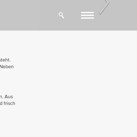
Next
Toggle
navigation
teht.
. Neben
n. Aus
 frisch