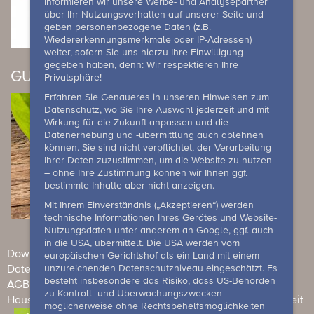
informieren wir unsere Werbe- und Analysepartner
über Ihr Nutzungsverhalten auf unserer Seite und
geben personenbezogene Daten (z.B.
Wiedererkennungsmerkmale oder IP-Adressen)
weiter, sofern Sie uns hierzu Ihre Einwilligung
gegeben haben, denn: Wir respektieren Ihre
GUTSCHEIN
Privatsphäre!
Erfahren Sie Genaueres in unseren Hinweisen zum
Datenschutz, wo Sie Ihre Auswahl jederzeit und mit
Wirkung für die Zukunft anpassen und die
Datenerhebung und -übermittlung auch ablehnen
können. Sie sind nicht verpflichtet, der Verarbeitung
Ihrer Daten zuzustimmen, um die Website zu nutzen
– ohne Ihre Zustimmung können wir Ihnen ggf.
bestimmte Inhalte aber nicht anzeigen.
Mit Ihrem Einverständnis („Akzeptieren“) werden
technische Informationen Ihres Gerätes und Website-
Nutzungsdaten unter anderem an Google, ggf. auch
in die USA, übermittelt. Die USA werden vom
Downloads
Newsletter
Impressum
europäischen Gerichtshof als ein Land mit einem
unzureichenden Datenschutzniveau eingeschätzt. Es
Datenschutzerklärung
Meldesystem
besteht insbesondere das Risiko, dass US-Behörden
AGB (Individualgäste)
AGB (Veranstaltungen & Events)
zu Kontroll- und Überwachungszwecken
Hausordnung
Gewinnspielbedingungen
Barrierefreiheit
möglicherweise ohne Rechtsbehelfsmöglichkeiten