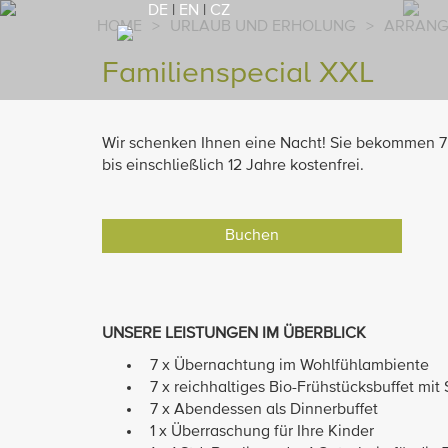
DE
|
EN
|
CZ
HOME
>
URLAUB UND ERHOLUNG
>
ARRANG
Familienspecial XXL
Wir schenken Ihnen eine Nacht! Sie bekommen 7
bis einschließlich 12 Jahre kostenfrei.
Buchen
UNSERE LEISTUNGEN IM ÜBERBLICK
7 x Übernachtung im Wohlfühlambiente
7 x reichhaltiges Bio-Frühstücksbuffet mit 
7 x Abendessen als Dinnerbuffet
1 x Überraschung für Ihre Kinder