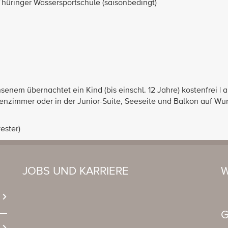
 Thüringer Wassersportschule (saisonbedingt)
nem übernachtet ein Kind (bis einschl. 12 Jahre) kostenfrei | 
lienzimmer oder in der Junior-Suite, Seeseite und Balkon auf W
ester)
JOBS UND KARRIERE
W
G