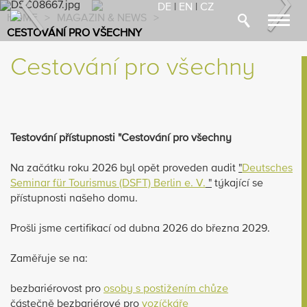
Previous
Nex
DE
|
EN
|
CZ
HOME
>
MAGAZIN & NEWS
>
Toggl
CESTOVÁNÍ PRO VŠECHNY
navig
Cestování pro všechny
Testování přístupnosti "Cestování pro všechny
Na začátku roku 2026 byl opět proveden audit
"
Deutsches
Seminar für Tourismus (DSFT) Berlin e. V.
"
týkající se
přístupnosti našeho domu.
Prošli jsme certifikací od dubna 2026 do března 2029.
Zaměřuje se na:
bezbariérovost pro
osoby s postižením chůze
částečně bezbariérové pro
vozíčkáře