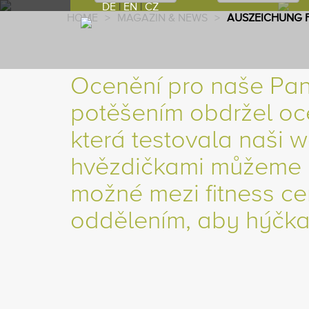
DE
|
EN
|
CZ
HOME
>
MAGAZIN & NEWS
>
AUSZEICHUNG 
Ocenění pro naše Pa
potěšením obdržel oc
která testovala naši w
hvězdičkami můžeme bý
možné mezi fitness 
oddělením, aby hýčka