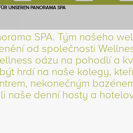
FÜR UNSEREN PANORAMA SPA
norama SPA. Tým našeho wel
enění od společnosti Wellne
ellness oázu na pohodlí a kva
t hrdí na naše kolegy, kteří
centrem, nekonečným bazéne
li naše denní hosty a hotelo