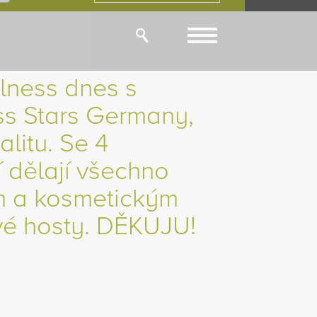
Toggle
navigation
lness dnes s
ss Stars Germany,
litu. Se 4
 dělají všechno
m a kosmetickým
vé hosty. DĚKUJU!