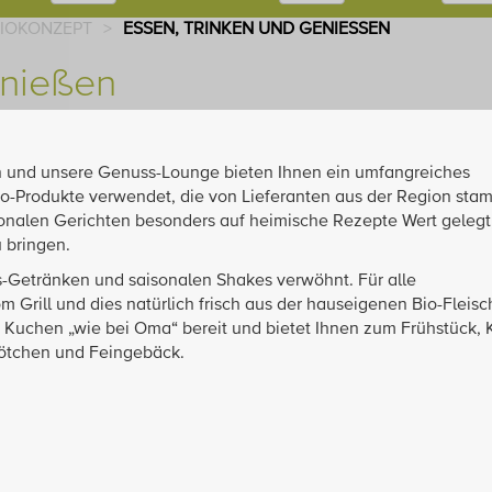
BIOKONZEPT
>
ESSEN, TRINKEN UND GENIESSEN
enießen
n und unsere Genuss-Lounge bieten Ihnen ein umfangreiches
io-Produkte verwendet, die von Lieferanten aus der Region sta
ionalen Gerichten besonders auf heimische Rezepte Wert geleg
 bringen.
-Getränken und saisonalen Shakes verwöhnt. Für alle
m Grill und dies natürlich frisch aus der hauseigenen Bio-Fleisc
h Kuchen „wie bei Oma“ bereit und bietet Ihnen zum Frühstück, 
ötchen und Feingebäck.