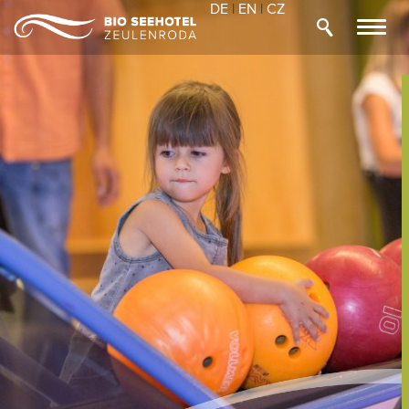
DE
|
EN
|
CZ
Toggl
navig