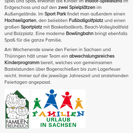
Spiel und Spaß erwartet die Kinder im
Indoor-Spieleland
im
Erdgeschoss und auf den
zwei Spielplätzen
im
Außengelände. Im
Sport Park
findet man außerdem einen
Hochseilgarten
, den beliebten
Fußballgolfplatz
und einen
großen
Sportplatz
mit Basketballkorb, Beach-Volleyballfeld
und Bolzplatz. Eine moderne
Bowlingbahn
bringt ebenfalls
Spaß für die ganze Familie.
Am Wochenende sowie den Ferien in Sachsen und
Thüringen hält unser Team ein
abwechslungsreiches
Kinderprogramm
bereit, welches von gemeinsamen
Bastelstunden über Bogenschießen bis zum Lagerfeuer
reicht. Immer auf die jeweilige Jahreszeit und anstehenden
Feiertagen angepasst.