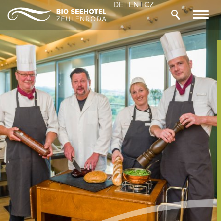
DE
|
EN
|
CZ
Toggl
navig