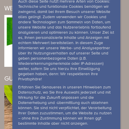
Auch diese Seite nutzt mehrere Arten von Cookies:
Technische und funktionale Cookies benötigen wir
WELLNESS ANGEBOTE
zwingend, damit bei Ihrem Besuch unserer Website
alles gelingt. Zudem verwenden wir Cookies und
andere Technologien zum Sammeln von Daten, um
unsere Website und das Nutzererlebnis fortlaufend
analysieren und optimieren zu können. Unser Ziel ist
es, Ihnen personalisierte Inhalte und Anzeigen mit
echtem Mehrwert bereitstellen. In diesem Zuge
informieren wir unsere Werbe- und Analysepartner
über Ihr Nutzungsverhalten auf unserer Seite und
geben personenbezogene Daten (z.B.
Wiedererkennungsmerkmale oder IP-Adressen)
weiter, sofern Sie uns hierzu Ihre Einwilligung
gegeben haben, denn: Wir respektieren Ihre
GUTSCHEIN
Privatsphäre!
Erfahren Sie Genaueres in unseren Hinweisen zum
Datenschutz, wo Sie Ihre Auswahl jederzeit und mit
Wirkung für die Zukunft anpassen und die
Datenerhebung und -übermittlung auch ablehnen
können. Sie sind nicht verpflichtet, der Verarbeitung
Ihrer Daten zuzustimmen, um die Website zu nutzen
– ohne Ihre Zustimmung können wir Ihnen ggf.
bestimmte Inhalte aber nicht anzeigen.