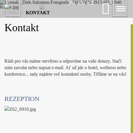
Previous
DE
|
EN
|
CZ
Nex
Toggl
HOME
>
KONTAKT
naviga
Kontakt
Rádi pro vás máme otevřeno a odpovíme na vaše dotazy. Stačí
nám zavolat nebo napsat e-mail. Ať už jde o hotel, wellness nebo
konference... tady najdete své kontaktní osoby. Těšíme se na vás!
REZEPTION