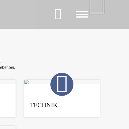
Next
Toggle
navigation
d
ebenbei,
TECHNIK