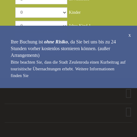
snídani, kávě i večeři.
Kinder
Jahre Kind 1
x
Jahre Kind 2
Ihre Buchung ist
ohne Risiko
, da Sie bei uns bis zu 24
Stunden vorher kostenlos stornieren können. (außer
Zimmer
Arrangements)
Bitte beachten Sie, dass die Stadt Zeulenroda einen Kurbeitrag auf
Online buchen
tourisitische Übernachtungen erhebt. Weitere Informationen
finden Sie
HIER