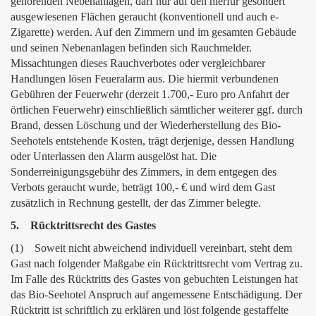
gehörenden Nebenanlagen, darf nur auf den hierfür gesondert
ausgewiesenen Flächen geraucht (konventionell und auch e-
Zigarette) werden. Auf den Zimmern und im gesamten Gebäude
und seinen Nebenanlagen befinden sich Rauchmelder.
Missachtungen dieses Rauchverbotes oder vergleichbarer
Handlungen lösen Feueralarm aus. Die hiermit verbundenen
Gebühren der Feuerwehr (derzeit 1.700,- Euro pro Anfahrt der
örtlichen Feuerwehr) einschließlich sämtlicher weiterer ggf. durch
Brand, dessen Löschung und der Wiederherstellung des Bio-
Seehotels entstehende Kosten, trägt derjenige, dessen Handlung
oder Unterlassen den Alarm ausgelöst hat. Die
Sonderreinigungsgebühr des Zimmers, in dem entgegen des
Verbots geraucht wurde, beträgt 100,- € und wird dem Gast
zusätzlich in Rechnung gestellt, der das Zimmer belegte.
5. Rücktrittsrecht des Gastes
(1) Soweit nicht abweichend individuell vereinbart, steht dem
Gast nach folgender Maßgabe ein Rücktrittsrecht vom Vertrag zu.
Im Falle des Rücktritts des Gastes von gebuchten Leistungen hat
das Bio-Seehotel Anspruch auf angemessene Entschädigung. Der
Rücktritt ist schriftlich zu erklären und löst folgende gestaffelte