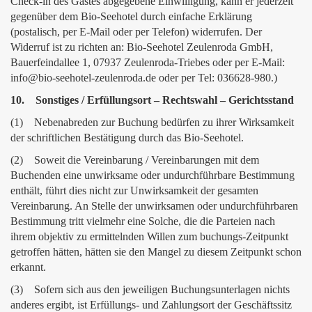
Check-in des Gastes abgegebene Einwilligung, kann er jederzeit
gegenüber dem Bio-Seehotel durch einfache Erklärung
(postalisch, per E-Mail oder per Telefon) widerrufen. Der
Widerruf ist zu richten an: Bio-Seehotel Zeulenroda GmbH,
Bauerfeindallee 1, 07937 Zeulenroda-Triebes oder per E-Mail:
info@bio-seehotel-zeulenroda.de oder per Tel: 036628-980.)
10. Sonstiges / Erfüllungsort – Rechtswahl – Gerichtsstand
(1) Nebenabreden zur Buchung bedürfen zu ihrer Wirksamkeit
der schriftlichen Bestätigung durch das Bio-Seehotel.
(2) Soweit die Vereinbarung / Vereinbarungen mit dem
Buchenden eine unwirksame oder undurchführbare Bestimmung
enthält, führt dies nicht zur Unwirksamkeit der gesamten
Vereinbarung. An Stelle der unwirksamen oder undurchführbaren
Bestimmung tritt vielmehr eine Solche, die die Parteien nach
ihrem objektiv zu ermittelnden Willen zum buchungs-Zeitpunkt
getroffen hätten, hätten sie den Mangel zu diesem Zeitpunkt schon
erkannt.
(3) Sofern sich aus den jeweiligen Buchungsunterlagen nichts
anderes ergibt, ist Erfüllungs- und Zahlungsort der Geschäftssitz