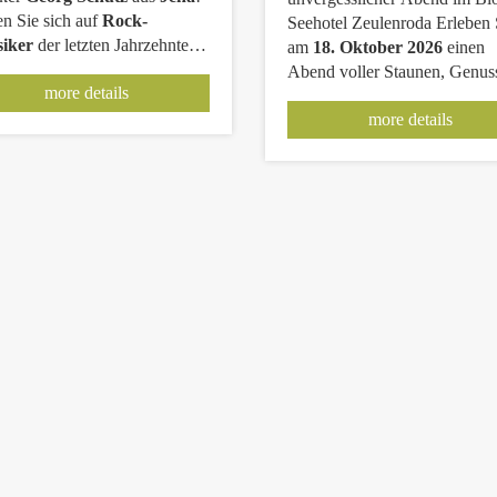
n Sie sich auf
Rock-
Seehotel Zeulenroda Erleben Sie
siker
der letzten Jahrzehnte
am
18. Oktober 2026
einen
erleben Sie einen Abend
Abend voller Staunen, Genus
more details
Erinnerungen! Spielzeit:
faszinierender Momente im B
0 – 21.00 Uhr
Wir freuen
more details
Seehotel Zeulenroda. Freuen 
uf Sie!
sich auf eine einzigartige
Kombination aus erstklassiger
Unterhaltung und kulinarisc
Erlebnis. Der renommierte
Zauberkünstler Florian
Poldrack
entführt Sie mit sei
mitreißenden Magie-Show in 
Welt voller Illusionen und
überraschender Augenblicke 
hautnah, charmant und
unvergesslich. Begleitet wird der
Abend von einem
exquisiten 
Gang-Menü
, das keine Wün
offenlässt und den perfekten
Rahmen für dieses besondere