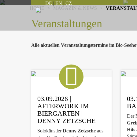
DE
|
EN
|
CZ
HOME
>
MAGAZIN & NEWS
>
VERANSTAL
Veranstaltungen
Alle aktuellen Veranstaltungstermine im Bio-Seehot
03.09.2026 |
03.
AFTERWORK IM
BA
BIERGARTEN |
Der 
DENNY ZETZSCHE
Grei
Hits
Solokünstler
Denny Zetzsche
aus
Stim