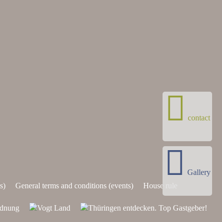
bevor das Menü um 18:00 Uhr
eröffnet wird. Die Teilnehmerzahl
ist auf 30 Personen limitiert – es
wird daher eine frühzeitige
Reservierung, spätestens eine
Woche vor dem Event, empfohlen.
Menüpreis: 149,00 € pro Person
inkl. Aperitif
Weinbegleitung
optional: 28,00 € pro Person (4
exklusive Weine, vorgestellt von
erfahrenen Servicemitarbeitern des
contact
Hotels)
Termine:
Donnerstag, 30.
April 2026 | Dirk Pentzhold,
Junior Sous Chef Bio-Seehotel
Donnerstag, 28. Mai 2026 | Kai
Stockmann vom Schweizer Haus
Gallery
Dienstag, 16. Juni 2026 |
s)
General terms and conditions (events)
House rule
Küchenchef Reyad Danah aus
dem Sternerestaurant SHIRAZ in
Wuppertal Donnerstag, 10.